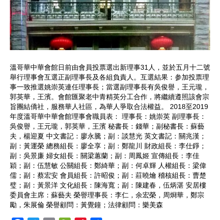
溫哥華中華會館日前由會員投票選出新理事31人，並於五月十二號
舉行理事會互選正副理事長及各組負責人。互選結果：参加投票理
事一致推選姚崇英連任理事長；當選副理事長有吳俊譽，王元瓏，
郭英華，王濱。會館匯聚老中青精英分工合作，將繼續遵照該會宗
旨團結僑社，服務華人社區，為華人爭取合法權益。 2018至2019
年度溫哥華中華會館理事會職員表： 理事長：姚崇英 副理事長：
吳俊譽，王元瓏，郭英華，王濱 秘書長：錢華；副秘書長：蘇藝
夫，楊迎夏 中文書記：廖永騰；副：談慧光 英文書記：關兆漢；
副：黃運榮 總務組長：廖全享；副：鄭龍川 財政組長：李仕錚；
副：吳景廉 婦女組長：關梁蕙蘭；副：周鳳姬 宣傳組長：李佳
穎；副：伍慧敏 公關組長：鄭綺華；副：何卓輝 人權組長：梁偉
儒；副：蔡宏安 會員組長：許昭俊；副：莊曉爚 稽核組長：曹楚
璧；副：黃景洋 文化組長：陳海寬；副：陳建春，伍炳湛 安居樓
委員會主席：蘇藝夫 榮譽理事長：李仁，余宏榮，周烱華，鄭宗
勵，朱展倫 榮譽顧問：黃覺鐘；法律顧問：樂美森