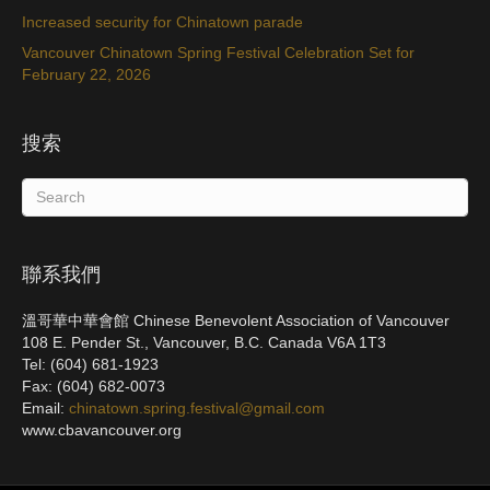
Increased security for Chinatown parade
Vancouver Chinatown Spring Festival Celebration Set for
February 22, 2026
搜索
聯系我們
溫哥華中華會館 Chinese Benevolent Association of Vancouver
108 E. Pender St., Vancouver, B.C. Canada V6A 1T3
Tel: (604) 681-1923
Fax: (604) 682-0073
Email:
chinatown.spring.festival@gmail.com
www.cbavancouver.org