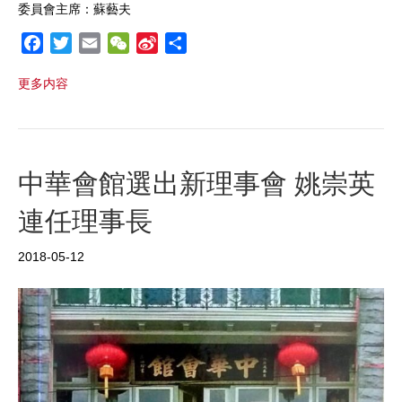
委員會主席：蘇藝夫
F
T
E
W
S
S
a
w
m
e
i
h
更多内容
c
i
a
C
n
a
e
t
i
h
a
r
b
t
l
a
W
e
o
e
t
e
o
r
i
中華會館選出新理事會 姚崇英
k
b
連任理事長
o
2018-05-12