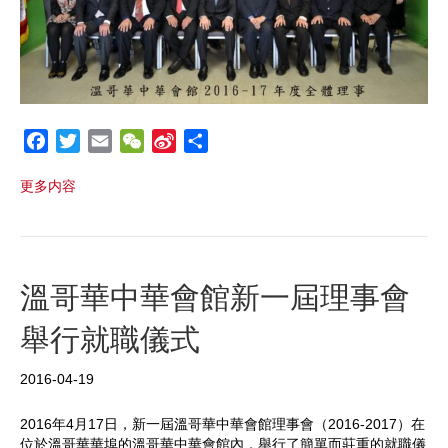
F
T
E
W
S
S
a
w
m
e
i
h
更多内容
c
i
a
C
n
a
e
t
i
h
a
r
b
t
l
a
W
e
o
e
t
e
o
r
i
溫哥華中華會館新一屆理事會
k
b
舉行就職儀式
o
2016-04-19
2016年4月17日，新一屆溫哥華中華會館理事會（2016-2017）在
位於溫哥華華埠的溫哥華中華會館內，舉行了簡單而莊重的就職儀