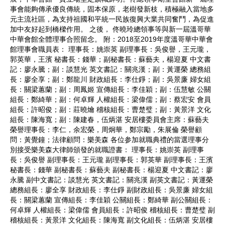
事會能夠傳承優良傳統，固本保原，老樹發新枝，積極融入當地多
元主流社區，為支持祖國和平統一民族復興大業共同奮鬥，為促進
加中友好起到橋樑作用。 之後， 佟曉玲總領事等與新一屆溫哥華
中華會館全體理事合照留念。 附：2018至2019年度溫哥華中華會
館理事會職員表： 理事長：姚崇英 副理事長：吳俊譽，王元瓏，
郭英華，王濱 秘書長：錢華；副秘書長：蘇藝夫，楊迎夏 中文書
記：廖永騰；副：談慧光 英文書記：關兆漢；副：黃運榮 總務組
長：廖全享；副：鄭龍川 財政組長：李仕錚；副：吳景廉 婦女組
長：關梁蕙蘭；副：周鳳姬 宣傳組長：李佳穎；副：伍慧敏 公關
組長：鄭綺華；副：何卓輝 人權組長：梁偉儒；副：蔡宏安 會員
組長：許昭俊；副：莊曉爚 稽核組長：曹楚璧；副：黃景洋 文化
組長：陳海寬；副：陳建春，伍炳湛 安居樓委員會主席：蘇藝夫
榮譽理事長：李仁，余宏榮，周炯華，鄭宗勵，朱展倫 榮譽顧
問：黃覺鐘；法律顧問：樂美森 各位参加就職典禮的當選理事分
別接受樂美森大律師頒發的就職證書： 理事長：姚崇英 副理事
長：吳俊譽 副理事長：王元瓏 副理事長：郭英華 副理事長：王濱
秘書長：錢華 副秘書長：蘇藝夫 副秘書長：楊迎夏 中文書記：廖
永騰 副中文書記：談慧光 英文書記：關兆漢 副英文書記：黃運榮
總務組長：廖全享 財政組長：李仕錚 副財政組長：吳景廉 婦女組
長：關梁蕙蘭 宣傳組長：李佳穎 公關組長：鄭綺華 副公關組長：
何卓輝 人權組長：梁偉儒 會員組長：許昭俊 稽核組長：曹楚璧 副
稽核組長：黃景洋 文化組長：陳海寬 副文化組長：伍炳湛 安居樓