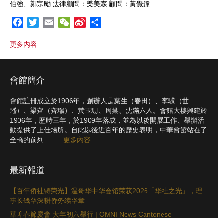
伯強、鄭宗勵 法律顧問：樂美森 顧問：黃覺鐘
F
T
E
W
S
S
a
w
m
e
i
h
更多内容
c
i
a
C
n
a
e
t
i
h
a
r
b
t
l
a
W
e
會館簡介
o
e
t
e
o
r
i
會館註冊成立於1906年，創辦人是葉生（春田）、李驥（世
k
b
璠）、梁齊（齊瑞）、黃玉珊、周棠、沈滿六人。會館大樓興建於
o
1906年，歷時三年，於1909年落成，並為以後開展工作、舉辦活
動提供了上佳場所。自此以後近百年的歷史表明，中華會館站在了
全僑的前列 … …
更多內容
最新報道
【百年侨社铸荣光】温哥华中华会馆荣获2026「华社之光」，理
事长钱华深耕侨务续华章
華埠春節慶會 大年初六舉行 | OMNI News Cantonese