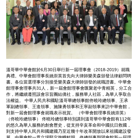
溫哥華中華會館於6月30日舉行新一屆理事會（2018-2019）就職
典禮。中華會館理事長姚崇英首先向大律師樂美森頒發法律顧問聘
書。各位當選理事分別接受樂美森大律師頒發的就職證書。中華會
館理事會理事共31人，新一屆會館理事會匯聚老中青精英，分工合
作，將繼續遵照該會宗旨團結僑社，服務華人社區，為華人爭取合
法權益。 中華人民共和國駐溫哥華總領事館佟曉玲總領事、王承
軍副總領事、王進領事、施陳勇領事和王寧副領事來訪中華會館，
對新一屆會館理事會就職表示祝賀。 （中華會館理事長姚崇英）
（佟曉玲總領事） 佟曉玲總領事特別講到溫哥華中華會館有112年
的悠久為華人服務的創會歷史，從支持辛亥革命和中國抗日救國，
到支持中華人民共和國建國乃至近幾十年改革開放以來祖國建設發
展，中華會館一貫立場堅定旗幟鮮明。佟總領事期望會館新一屆理