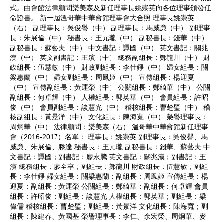
式。由會館法律顧問樂美森及新任理事長姚崇英向各位理事頒發任
命證書。 新一屆溫哥華中華會館理事會大合照 理事長姚崇英
（右） 副理事長：吳俊譽（中） 副理事長：馬威廉（中） 副理事
長：朱展倫（中） 秘書長：王元瓏（中） 副秘書長：錢華（中）
副秘書長：蘇藝夫（中） 中文書記：譚國（中） 英文書記：關兆
漢（中） 英文副書記：王濱（中） 總務副組長：鄭龍川（中） 財
政組長：伍慧敏（中） 財政副組長：李仕錚（中） 婦女組長：關
梁惠蘭（中） 婦女副組長：周鳳姬（中） 宣傳組長：楊迎夏
（中） 宣傳副組長：黃運榮（中） 公關組長：鄭綺華（中） 公關
副組長：何卓輝（中） 人權組長：郭英華（中） 會員組長：許昭
俊（中） 會員副組長：談慧光（中） 稽核組長：曹楚璧（中） 稽
核副組長：黃景洋（中） 文化組長：陳海寬（中） 榮譽理事長：
周炯華（中） 法律顧問：樂美森（右） 溫哥華中華會館新任理事
會（2016-2017）名單： 理事長：姚崇英 副理事長：吳俊譽、馬
威廉、朱展倫、滕達 秘書長：王元瓏 副秘書長：錢華、蘇藝夫 中
文書記：譚國；副書記：廖永騰 英文書記：關兆漢；副書記：王
濱 總務組長：廖全享；副組長：鄭龍川 財政組長：伍慧敏；副組
長：李仕錚 婦女組長：關梁惠蘭；副組長：周鳳姬 宣傳組長：楊
迎夏；副組長：黃運榮 公關組長：鄭綺華；副組長：何卓輝 會員
組長：許昭俊；副組長：談慧光 人權組長：郭英華；副組長：梁
偉儒 稽核組長：曹楚璧；副組長：黃景洋 文化組長：陳海寬；副
組長：陳建春、黃國基 榮譽理事長：李仁、余宏榮、周炯華、麥