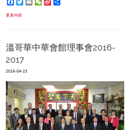
F
T
E
W
S
S
a
w
m
e
i
h
更多内容
c
i
a
C
n
a
e
t
i
h
a
r
b
t
l
a
W
e
o
e
t
e
o
r
i
溫哥華中華會館理事會2016-
k
b
2017
o
2016-04-23