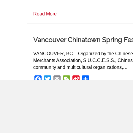
a
w
m
e
i
h
c
i
a
C
n
a
about 2025 春節慶會晚宴邀請函
Read More
e
t
i
h
a
r
b
t
l
a
W
e
o
e
t
e
o
r
i
Vancouver Chinatown Spring Festi
k
b
o
VANCOUVER, BC – Organized by the Chinese Be
Merchants Association, S.U.C.C.E.S.S., Chine
community and multicultural organizations,…
F
T
E
W
S
S
a
w
m
e
i
h
c
i
a
C
n
a
about Vancouver Chinatown Spring Fe
Read More
e
t
i
h
a
r
b
t
l
a
W
e
o
e
t
e
o
r
i
k
b