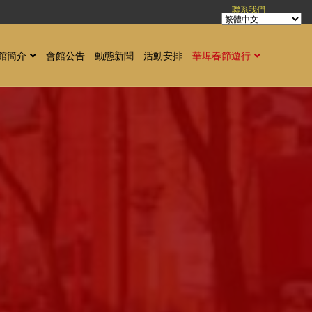
聯系我們
館簡介
會館公告
動態新聞
活動安排
華埠春節遊行