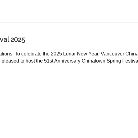
val 2025
zations, To celebrate the 2025 Lunar New Year, Vancouver Chin
e pleased to host the 51st Anniversary Chinatown Spring Festi
estival 2025