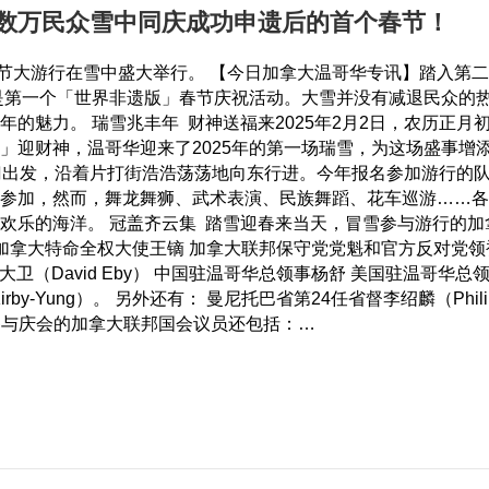
数万民众雪中同庆成功申遗后的首个春节！
节大游行在雪中盛大举行。 【今日加拿大温哥华专讯】踏入第二
这是第一个「世界非遗版」春节庆祝活动。大雪并没有减退民众的
的魅力。 瑞雪兆丰年 财神送福来2025年2月2日，农历正
」迎财神，温哥华迎来了2025年的第一场瑞雪，为这场盛事增
门出发，沿着片打街浩浩荡荡地向东行进。今年报名参加游行的队伍
参加，然而，舞龙舞狮、武术表演、民族舞蹈、花车巡游……各
欢乐的海洋。 冠盖齐云集 踏雪迎春来当天，冒雪参与游行的加
驻加拿大特命全权大使王镝 加拿大联邦保守党党魁和官方反对党领袖博励治
尹大卫（David Eby） 中国驻温哥华总领事杨舒 美国驻温哥华总领事 
 Kirby-Yung）。 另外还有： 曼尼托巴省第24任省督李绍麟（Phil
参与庆会的加拿大联邦国会议员还包括：…
大游行！数万民众雪中同庆成功申遗后的首个春节！