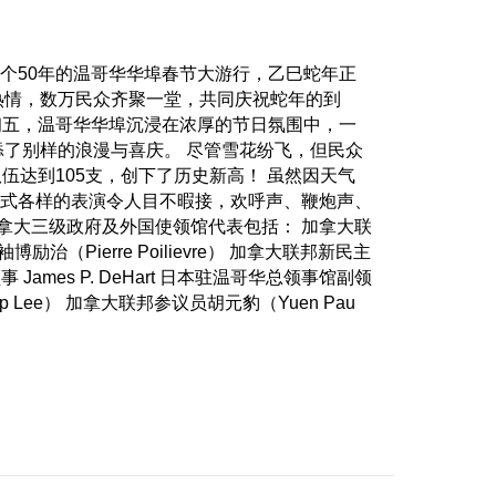
个50年的温哥华华埠春节大游行，乙巳蛇年正
热情，数万民众齐聚一堂，共同庆祝蛇年的到
月初五，温哥华华埠沉浸在浓厚的节日氛围中，一
添了别样的浪漫与喜庆。 尽管雪花纷飞，但民众
达到105支，创下了历史新高！ 虽然因天气
式各样的表演令人目不暇接，欢呼声、鞭炮声、
拿大三级政府及外国使领馆代表包括： 加拿大联
（Pierre Poilievre） 加拿大联邦新民主
James P. DeHart 日本驻温哥华总领事馆副领
ip Lee） 加拿大联邦参议员胡元豹（Yuen Pau