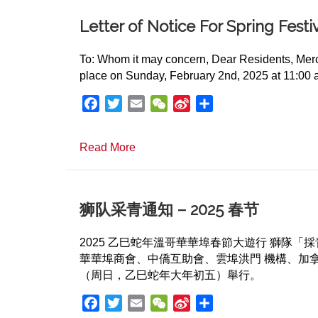
o
e
t
e
o
r
i
Letter of Notice For Spring Fest
k
b
o
To: Whom it may concern, Dear Residents, Merc
place on Sunday, February 2nd, 2025 at 11:00 a
F
T
E
W
S
S
a
w
m
e
i
h
c
i
a
C
n
a
about Letter of Notice For Spring F
Read More
e
t
i
h
a
r
b
t
l
a
W
e
o
e
t
e
o
r
i
狮队采青通知 – 2025 春节
k
b
o
2025 乙巳蛇年溫哥華華埠春節大遊行 獅隊「採青」
華華埠商會、中僑互助會、雲埠洪門 機構、加拿
（周日，乙巳蛇年大年初五）舉行。
F
T
E
W
S
S