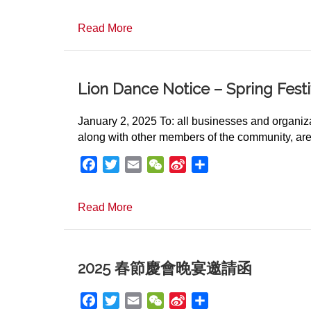
a
w
m
e
i
h
c
i
a
C
n
a
about 狮队采青通知 – 2025 春节
Read More
e
t
i
h
a
r
b
t
l
a
W
e
o
e
t
e
o
r
i
Lion Dance Notice – Spring Festi
k
b
o
January 2, 2025 To: all businesses and organi
along with other members of the community, ar
F
T
E
W
S
S
a
w
m
e
i
h
c
i
a
C
n
a
about Lion Dance Notice – Spring F
Read More
e
t
i
h
a
r
b
t
l
a
W
e
o
e
t
e
o
r
i
2025 春節慶會晚宴邀請函
k
b
o
F
T
E
W
S
S