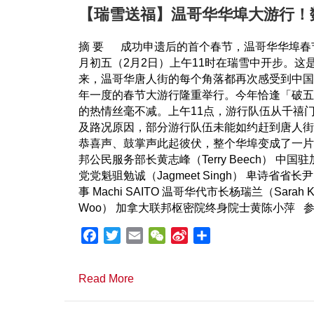
【瑞雪送福】温哥华华埠大游行！
摘 要 成功申遗后的首个春节，温哥华华埠春
月初五（2月2日）上午11时在瑞雪中开步。
来，温哥华唐人街的每个角落都再次感受到中国年
年一度的春节大游行隆重举行。今年恰逢「破五
的热情丝毫不减。上午11点，游行队伍从千禧
及路况原因，部分游行队伍未能如约赶到唐人街
恭喜声、鼓掌声此起彼伏，整个华埠变成了一片
邦公民服务部长黄志峰（Terry Beech） 中国
党党魁驵勉诚（Jagmeet Singh） 卑诗省省长
事 Machi SAITO 温哥华代市长杨瑞兰（Sarah
Woo） 加拿大联邦枢密院终身院士黄陈小萍 
F
T
E
W
S
S
a
w
m
e
i
h
c
i
a
C
n
a
about 【瑞雪送福】温哥华华埠
Read More
e
t
i
h
a
r
b
t
l
a
W
e