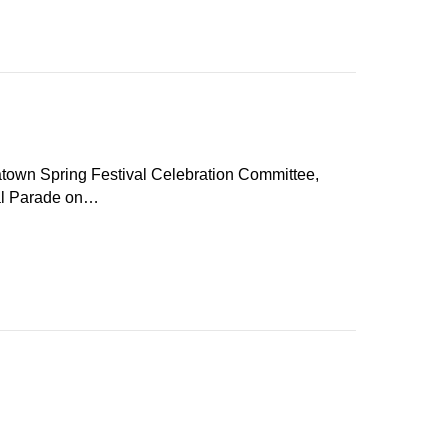
atown Spring Festival Celebration Committee,
val Parade on…