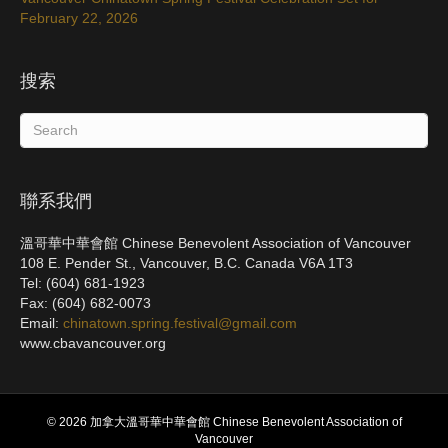
February 22, 2026
搜索
聯系我們
溫哥華中華會館 Chinese Benevolent Association of Vancouver
108 E. Pender St., Vancouver, B.C. Canada V6A 1T3
Tel: (604) 681-1923
Fax: (604) 682-0073
Email:
chinatown.spring.festival@gmail.com
www.cbavancouver.org
© 2026 加拿大溫哥華中華會館 Chinese Benevolent Association of
Vancouver