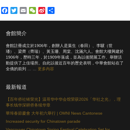
F
T
E
W
S
S
a
w
m
e
i
h
c
i
a
C
n
a
e
t
i
h
a
r
會館簡介
b
t
l
a
W
e
o
e
t
e
會館註冊成立於1906年，創辦人是葉生（春田）、李驥（世
璠）、梁齊（齊瑞）、黃玉珊、周棠、沈滿六人。會館大樓興建於
o
r
i
1906年，歷時三年，於1909年落成，並為以後開展工作、舉辦活
k
b
動提供了上佳場所。自此以後近百年的歷史表明，中華會館站在了
o
全僑的前列 … …
更多內容
最新報道
【百年侨社铸荣光】温哥华中华会馆荣获2026「华社之光」，理
事长钱华深耕侨务续华章
華埠春節慶會 大年初六舉行 | OMNI News Cantonese
Increased security for Chinatown parade
Vancouver Chinatown Spring Festival Celebration Set for