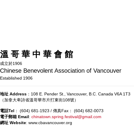
溫 哥 華 中 華 會 館
成立於1906
Chinese Benevolent Association of Vancouver
Established 1906
地址 Address
：108 E. Pender St., Vancouver, B.C. Canada V6A 1T3
（加拿大卑詩省溫哥華市片打東街108號）
電話Tel
： (604) 681-1923 / 傳真Fax： (604) 682-0073
電子郵箱 Email
:
chinatown.spring.festival@gmail.com
網址 Website
: www.cbavancouver.org