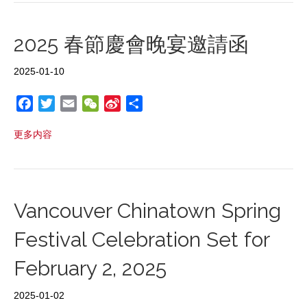
b
t
l
a
W
e
o
e
t
e
o
r
i
2025 春節慶會晚宴邀請函
k
b
o
2025-01-10
F
T
E
W
S
S
a
w
m
e
i
h
更多内容
c
i
a
C
n
a
e
t
i
h
a
r
b
t
l
a
W
e
o
e
t
e
o
r
i
Vancouver Chinatown Spring
k
b
Festival Celebration Set for
o
February 2, 2025
2025-01-02