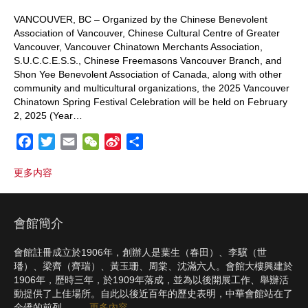
VANCOUVER, BC – Organized by the Chinese Benevolent
Association of Vancouver, Chinese Cultural Centre of Greater
Vancouver, Vancouver Chinatown Merchants Association,
S.U.C.C.E.S.S., Chinese Freemasons Vancouver Branch, and
Shon Yee Benevolent Association of Canada, along with other
community and multicultural organizations, the 2025 Vancouver
Chinatown Spring Festival Celebration will be held on February
2, 2025 (Year…
F
T
E
W
S
S
a
w
m
e
i
h
更多内容
c
i
a
C
n
a
e
t
i
h
a
r
b
t
l
a
W
e
會館簡介
o
e
t
e
o
r
i
會館註冊成立於1906年，創辦人是葉生（春田）、李驥（世
k
b
璠）、梁齊（齊瑞）、黃玉珊、周棠、沈滿六人。會館大樓興建於
o
1906年，歷時三年，於1909年落成，並為以後開展工作、舉辦活
動提供了上佳場所。自此以後近百年的歷史表明，中華會館站在了
全僑的前列 … …
更多內容