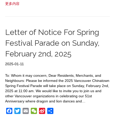
更多内容
c
i
a
C
n
a
e
t
i
h
a
r
b
t
l
a
W
e
o
e
t
e
o
r
i
Letter of Notice For Spring
k
b
Festival Parade on Sunday,
o
February 2nd, 2025
2025-01-11
To: Whom it may concern, Dear Residents, Merchants, and
Neighbours: Please be informed the 2025 Vancouver Chinatown
Spring Festival Parade will take place on Sunday, February 2nd,
2025 at 11:00 am. We would like to invite you to join us and
other Vancouver organizations in celebrating our 51st
Anniversary where dragon and lion dances and…
F
T
E
W
S
S