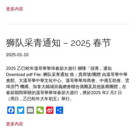
a
w
m
e
i
h
更多内容
c
i
a
C
n
a
e
t
i
h
a
r
b
t
l
a
W
e
o
e
t
e
o
r
i
狮队采青通知 – 2025 春节
k
b
o
2025-01-10
2025 乙巳蛇年溫哥華華埠春節大遊行 獅隊「採青」通知
Download pdf File: 狮队采青通知 致：貴商號/團體 由溫哥華中華
會館、大溫哥華中華文化中心、溫哥華華埠商會、中僑互助會、雲
埠洪門 機構、加拿大鐵城崇義總會聯合僑團及其他族裔團體，在
春節期間舉辦的溫哥華華埠春節大遊行，將於2025 年2 月2 日
（周日，乙巳蛇年大年初五）舉行。
F
T
E
W
S
S
a
w
m
e
i
h
更多内容
c
i
a
C
n
a
e
t
i
h
a
r