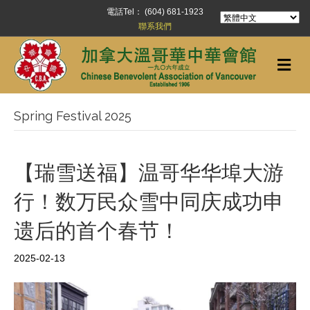
電話Tel： (604) 681-1923
聯系我們
Me
Spring Festival 2025
【瑞雪送福】温哥华华埠大游
行！数万民众雪中同庆成功申
遗后的首个春节！
2025-02-13