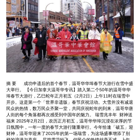
摘 要 成功申遗后的首个春节，温哥华华埠春节大游行在雪中盛
大举行。 【今日加拿大温哥华专讯】踏入第二个50年的温哥华华
埠春节大游行，乙巳蛇年正月初五（2月2日）上午11时在瑞雪中
开步。这是第一个「世界非遗版」春节庆祝活动。大雪并没有减退
民众的热情，数万民众齐聚一堂，共同庆祝蛇年的到来，温哥华唐
人街的每个角落都再次感受到中国年的魅力。 瑞雪兆丰年 财神送
福来 2025年2月2日，农历正月初五，温哥华华埠沉浸在浓厚的节
日氛围中，一年一度的春节大游行隆重举行。今年恰逢「破五」迎
财神，温哥华迎来了2025年的第一场瑞雪，为这场盛事增添了别
样的浪漫与喜庆。 尽管雪花纷飞，但民众的热情丝毫不减。上午