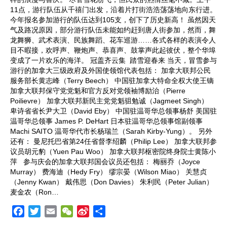
11点，游行队伍从千禧门出发，沿着片打街浩浩荡荡地向东行进。
今年报名参加游行的队伍达到105支，创下了历史新高！ 虽然因天
气及路况原因，部分游行队伍未能如约赶到唐人街参加，然而，舞
龙舞狮、武术表演、民族舞蹈、花车巡游……各式各样的表演令人
目不暇接，欢呼声、鞭炮声、恭喜声、鼓掌声此起彼伏，整个华埠
变成了一片欢乐的海洋。 冠盖齐云集 踏雪迎春来 当天，冒雪参与
游行的加拿大三级政府及外国使领馆代表包括： 加拿大联邦公民
服务部长黄志峰（Terry Beech） 中国驻加拿大特命全权大使王镝
加拿大联邦保守党党魁和官方反对党领袖博励治（Pierre
Poilievre） 加拿大联邦新民主党党魁驵勉诚（Jagmeet Singh）
卑诗省省长尹大卫（David Eby） 中国驻温哥华总领事杨舒 美国驻
温哥华总领事 James P. DeHart 日本驻温哥华总领事馆副领事
Machi SAITO 温哥华代市长杨瑞兰（Sarah Kirby-Yung）。 另外
还有： 曼尼托巴省第24任省督李绍麟（Philip Lee） 加拿大联邦参
议员胡元豹（Yuen Pau Woo） 加拿大联邦枢密院终身院士黄陈小
萍 参与庆会的加拿大联邦国会议员还包括： 梅丽乔（Joyce
Murray） 费海迪（Hedy Fry） 缪宗晏（Wilson Miao） 关慧贞
（Jenny Kwan） 戴伟思（Don Davies） 朱利民（Peter Julian）
麦金农（Ron…
F
T
E
W
S
S
a
w
m
e
i
h