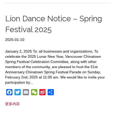
b
t
l
a
W
e
o
e
t
e
o
r
i
Lion Dance Notice – Spring
k
b
Festival 2025
o
2025-01-10
January 2, 2025 To: all businesses and organizations, To
celebrate the 2025 Lunar New Year, Vancouver Chinatown
Spring Festival Celebration Committee, along with other
members of the community, are pleased to host the 51st
Anniversary Chinatown Spring Festival Parade on Sunday,
February 2nd, 2025 at 11:00 am. We would like to invite your
participation by…
F
T
E
W
S
S
a
w
m
e
i
h
更多内容
c
i
a
C
n
a
e
t
i
h
a
r