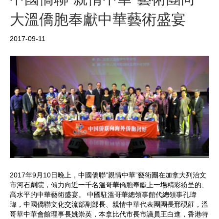
k
b
大溫僑胞奉獻中華藝術盛宴
o
2017-09-11
2017年9月10日晚上，中國僑聯”親情中華”藝術團在加拿大列治文
市河石劇院，傾力向近一千名溫哥華僑胞奉獻上一場精彩紛呈的、
高水平的中華藝術盛宴。 中國駐溫哥華總領事館代總領事孔瑋
瑋，中國僑聯文化交流部副部長、親情中華代表團團長邢硯莊，溫
哥華中華會館理事長姚崇英，本拿比代市長市議員王白進，香港特