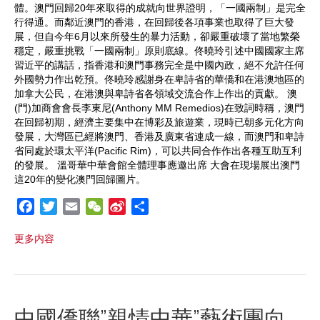
體。澳門回歸20年來取得的成就向世界證明，「一國兩制」是完全
行得通。而鄰近澳門的香港，在回歸後各項事業也取得了巨大發
展，但自今年6月以來所發生的暴力活動，卻嚴重破壞了當地繁榮
穩定，嚴重挑戰「一國兩制」原則底線。佟曉玲引述中國國家主席
習近平的講話，指香港和澳門事務完全是中國內政，絕不允許任何
外國勢力作出乾預。佟曉玲感謝身在卑詩省的華僑和在港澳地區的
加拿大公民，在港澳與卑詩省各領域交流合作上作出的貢獻。 澳
(門)加商會會長李東尼(Anthony MM Remedios)在致詞時稱，澳門
在回歸初期，經濟主要集中在博彩及旅遊業，現時已朝多元化方向
發展，大灣區已經將澳門、香港及廣東省連成一線，而澳門和卑詩
省同處於環太平洋(Pacific Rim)，可以共同合作作出各種互助互利
的發展。 溫哥華中華會館全體理事應邀出席 大會在現場展出澳門
這20年的變化澳門回歸圖片。
F
T
E
W
S
S
a
w
m
e
i
h
更多内容
c
i
a
C
n
a
e
t
i
h
a
r
b
t
l
a
W
e
o
e
t
e
o
r
i
中國僑聯”親情中華”藝術團向