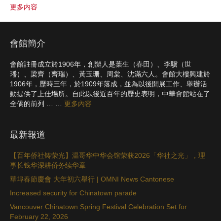
更多内容
c
i
a
C
n
a
e
t
i
h
a
r
b
t
l
a
W
e
會館簡介
o
e
t
e
o
r
i
會館註冊成立於1906年，創辦人是葉生（春田）、李驥（世
k
b
璠）、梁齊（齊瑞）、黃玉珊、周棠、沈滿六人。會館大樓興建於
o
1906年，歷時三年，於1909年落成，並為以後開展工作、舉辦活
動提供了上佳場所。自此以後近百年的歷史表明，中華會館站在了
全僑的前列 … …
更多內容
最新報道
【百年侨社铸荣光】温哥华中华会馆荣获2026「华社之光」，理
事长钱华深耕侨务续华章
華埠春節慶會 大年初六舉行 | OMNI News Cantonese
Increased security for Chinatown parade
Vancouver Chinatown Spring Festival Celebration Set for
February 22, 2026