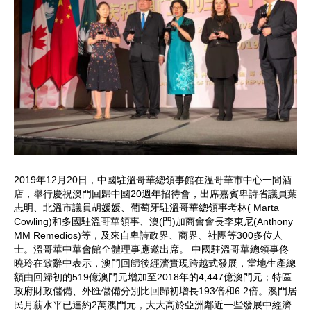
2019年12月20日，中國駐溫哥華總領事館在溫哥華市中心一間酒
店，舉行慶祝澳門回歸中國20週年招待會，出席嘉賓卑詩省議員葉
志明、北溫市議員胡媛媛、葡萄牙駐溫哥華總領事考林( Marta
Cowling)和多國駐溫哥華領事、澳(門)加商會會長李東尼(Anthony
MM Remedios)等，及來自卑詩政界、商界、社團等300多位人
士。溫哥華中華會館全體理事應邀出席。 中國駐溫哥華總領事佟
曉玲在致辭中表示，澳門回歸後經濟實現跨越式發展，當地生產總
額由回歸初的519億澳門元增加至2018年的4,447億澳門元；特區
政府財政儲備、外匯儲備分別比回歸初增長193倍和6.2倍。澳門居
民月薪水平已達約2萬澳門元，大大高於亞洲鄰近一些發展中經濟