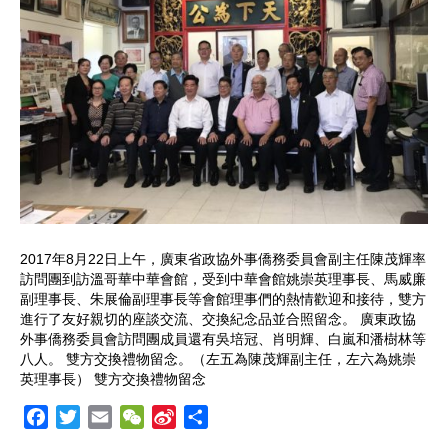
2017年8月22日上午，廣東省政協外事僑務委員會副主任陳茂輝率
訪問團到訪溫哥華中華會館，受到中華會館姚崇英理事長、馬威廉
副理事長、朱展倫副理事長等會館理事們的熱情歡迎和接待，雙方
進行了友好親切的座談交流、交換紀念品並合照留念。 廣東政協
外事僑務委員會訪問團成員還有吳培冠、肖明輝、白嵐和潘樹林等
八人。 雙方交換禮物留念。（左五為陳茂輝副主任，左六為姚崇
英理事長） 雙方交換禮物留念
F
T
E
W
S
S
a
w
m
e
i
h