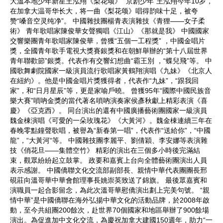
大溫本地少年新星王泓翔《梨花颂》 “京剧少年”王泓翔今年10岁，
在加拿大温哥华长大，将一曲《梨花颂》唱得韵味十足，被夸
赞“嗓音空灵纯净”。 中國雜技團楊青表演雜技《青狸——女子柔
術》 青年歌唱家陳俊華女聲獨唱《江山》《那就是我》 中國國家
交響樂團青年歌唱家陳俊華，曾獲“五個一工程獎” ，中國金唱片
獎，全國青年歌手電視大獎賽銀獎和在朝鮮舉辦的“第十八屆世界
青年聯歡節”銀獎。代表作有交響幻想曲“霸王別 ，“蝶兒飛”等。 中
國歌舞劇院國家一級演員流行歌唱家黃鶴翔演唱《九妹》《北京人
在紐約》。他是中國金唱片獎獲得者，代表作“九妹”，“跟我回
家”，和“日月星辰”等，更是家喻戶曉。 曾獲95年“國際中國民族音
樂大賽”嗩吶金獎的當代著名嗩吶演奏家侯彥秋獻上精彩表演《喜
慶》《亞克西》。 同台演出的還有中國廣播藝術團國家一級演員
魏金棟演唱《可愛的一朵玫瑰花》《大黃河》。魏金棟連續三年在
春晚零點鐘聲歌唱，被譽為“新春第一唱”，代表作“送給你”，“中國
龍”，“大黃河“等。 中國雜技團李麗平、劉倩穎、李安娜等表演雜
技《俏花旦——集體空竹》 精彩的演出在三個多小時後完滿結
束，觀眾紛紛起立鼓掌。 政要和嘉賓上台向全體藝術團演出人員
表示感謝。 中國僑聯文化交流部副部長、親情中華代表團團長邢
硯莊向溫哥華中華會館理事長姚崇英致送了錦旗。 最後眾嘉賓和
演職員一起合影留念，為此次溫哥華慰僑演出劃上完美句號。 “親
情中華”是中國僑聯在海外弘揚中華文化的活動品牌，於2008年啟
動，至今共組團200餘次，赴世界70個國家和地區舉辦了900餘場
演出。為促進加中文化交流，為慶祝加拿大建國150週年，助力“一