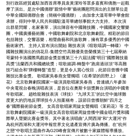
別行政區經貿處駐加西首席專員袁黃潔玲等眾多嘉賓和僑胞一起觀
摩了演出。是次中國僑聯”親情中華”藝術團慰問演出的主辦單位是
中華全國歸僑聯合會（簡稱中國僑聯），由加拿大溫哥華中華會館
承辦，得到中華人民共和國駐溫哥華總領事館大力支持。 本次演
出群星閃耀，名家薈萃，演出陣容有中國雜技團，中國國家交響樂
團，中國廣播藝術團，中國歌舞劇院和北京歌舞劇院。精彩的節目
包括雜技，交響器樂，相聲曲藝和民族歌舞，擁有眾多優秀的中國
藝術家們。 主持人宣布演出開始 雜技表演《暄歌嘻調一轉碟》 中
國雜技團演出的俏花旦-集體空竹高難優美曾榮獲第三十七屆藦納
哥蒙特卡洛國際馬戲節金獎並獲第三十六屆法國“明日”國際雜技最
高獎“法蘭西共和國總統獎；喧歌嬉調-轉盤中”跑肩過頭頂“等高難
技巧組合和“牌樓轉盤”造型，更是令人賞心悅目，此節目曾獲中國
雜技比賽金獎。 歌唱家吳春燕女聲獨唱《在希望的田野上》《蘆
花》 北京歌舞劇院國家一級演員歌唱家吳春燕，曾連續八年參加
中央電視台春晚演唱表演，是首位在奧斯卡頒獎舞台演唱的中國青
年歌唱家。 趙晗龍雜技表演《球技》 “九球天王”的比空中拋球難
度更大的扔地反彈球技今人拍案稱奇，該節目曾獲朝鮮“四月之
春”國際藝術節金獎。 女高音歌唱家周旋女聲獨唱《茉莉花》等 北
京歌舞劇院國家一級演員女高音歌唱家周旋曾獲中國金唱片獎和國
際華人聲樂比賽金獎等。其中著名演唱曲”人間西湖“和”大運河“作
為杭州西湖和大運河申報世界文化遺產宣傳片廣為傳播。在”杭州
之戀“中歌唱主題曲作為G20峰會宣傳片被數十家媒體報導播放。