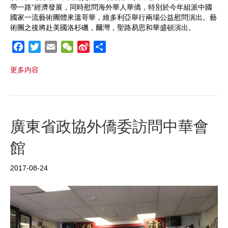
帶一路”經濟發展，同時慰問海外華人華僑，特別於今年組派中國
國家一流藝術團體來溫哥華，維多利亞舉行兩場公益慰問演出。藝
術團之後將赴美國洛杉磯，爾灣，聖路易思和華盛頓演出。
F
T
E
W
S
S
a
w
m
e
i
h
更多内容
c
i
a
C
n
a
e
t
i
h
a
r
b
t
l
a
W
e
o
e
t
e
o
r
i
廣東省政協外僑委訪問中華會
k
b
館
o
2017-08-24