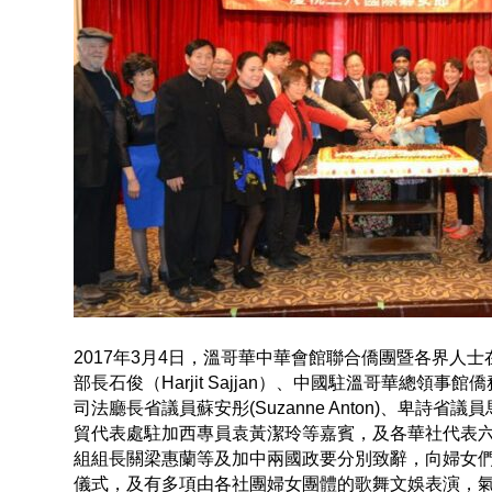
2017年3月4日，溫哥華中華會館聯合僑團暨各界人士
部長石俊（Harjit Sajjan）、中國駐溫哥華總領事
司法廳長省議員蘇安彤(Suzanne Anton)、卑詩省
貿代表處駐加西專員袁黃潔玲等嘉賓，及各華社代表六
組組長關梁惠蘭等及加中兩國政要分別致辭，向婦女
儀式，及有多項由各社團婦女團體的歌舞文娛表演，氣