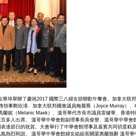
在華埠舉辦了慶祝2017 國際三八婦女節聯歡午餐會。加拿大联
館僑務領事鄭欣濤、加拿大联邦國會議員梅麗喬（Joyce Murray）
議員馬蘭妮（Melanic Maek）、溫哥華代市長市議員雷健華、香港
百多人出席。 溫哥華中華會館副理事長吳俊譽、溫哥華中華會
們表達節日的祝賀。大會舉行了中華會館理事及嘉賓共同切蛋糕
氛熱烈和諧。 溫哥華中華會館婦女組組長關梁惠蘭致辭 溫哥華