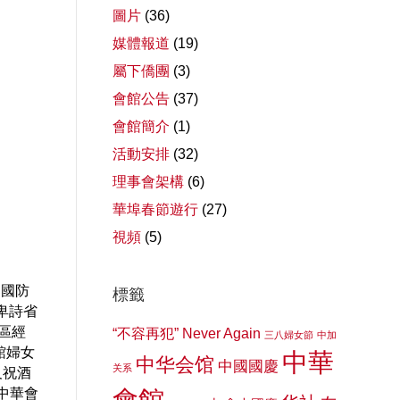
圖片
(36)
媒體報道
(19)
屬下僑團
(3)
會館公告
(37)
會館簡介
(1)
活動安排
(32)
理事會架構
(6)
華埠春節遊行
(27)
視頻
(5)
邦國防
標籤
、卑詩省
特區經
“不容再犯” Never Again
三八婦女節
中加
館婦女
中華
中华会馆
中國國慶
关系
及祝酒
中華會