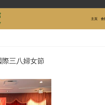
主頁
會
國際三八婦女節