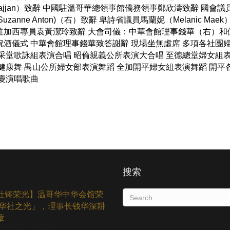
Sajjan）致辭 中國駐溫哥華總領事館僑務領事鄭欣濤致辭 國會議
zanne Anton)（右）致辭 卑詩省議員馬蘭妮（Melanic Mae
駐加西專員袁黃潔玲致辭 大會司儀：中華會館理事錢華（右）和
酒儀式 中華會館理事錢華致答謝辭 現場坐無虛席 多項各社團
采堂歌詠組表演合唱 昭倫親義公所表演大合唱 至德總堂婦女組
健康舞 禺山公所婦女部表演舞蹈 全加開平婦女組表演舞蹈 開平
慶演唱歌曲
道
搜索
社铸荣光】温哥华中华会馆荣
6「华社之光」，理事长钱华深耕
章