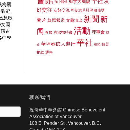
會館
华社
友
加拿大國慶
加中關係
員梅麗
好交往
友好交流
司徒志芳社區服務獎
k）致辭
新聞
新
伍慧敏
圖片
媒體報道
文藝演出
婦女團
活動
闻
表演古
理事會
春祭
春節招待會
簡
各中學
華社
華埠春節大遊行
賑災
介
視頻
捐款
通告
聯系我們
溫哥華中華會館 Chinese Benevolent
Association of Vancouver
108 E. Pender St., Vancouver, B.C.
Canada V6A 1T3