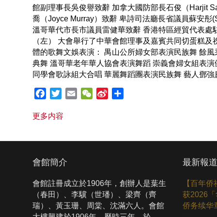
館副理事長吳俊譽致辭 加拿大國防部長石俊（Harjit 
喬（Joyce Murray）致辭 卑詩司法廳長省議員蘇安彤(Su
溫哥華代市長市議員雷健華致辭 香港特區經貿代表處
（左） 大會舉行了中華會館理事及嘉賓共同切蛋糕及祝
體的歌舞文娛表演： 禺山公所婦女部表演民族舞 餘風
典舞 溫哥華老年華人協會表演舞蹈 崇義會婦女組表演
同學會歌詠組大合唱 華麗舞蹈團表演民族舞 藝人鄧強
F
T
E
W
S
S
a
w
m
e
i
h
更多内容
c
i
a
C
n
a
e
t
i
h
a
r
b
t
l
a
W
e
o
e
t
e
會館簡介
最新報
o
r
i
k
b
會館註冊成立於1906年，創辦人是葉生
【百年侨
o
（春田）、李驥（世璠）、梁齊（齊
获202
瑞）、黃玉珊、周棠、沈滿六人。會館
侨务续华
大樓興建於1906年，歷時三年，於