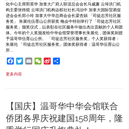
化中心主席郭英华 加拿大广府人联谊总会会长马威廉 云埠洪门机
构主委张炜焜 云埠洪门机构达权社社长冯治中 加拿大国际贸易促
进会会长郑小玲 加拿大中华总商会会长梁杏娟 「司徒志芳社区服
务奖」 朱展伦伍胥山公所获奖 晚会中特别举行了「司徒志芳社区
服务奖」颁奖仪式，以表彰在社区服务中做出杰出贡献的个人和团
体。今年的个人奖颁发给中华会馆荣誉理事长朱展伦，团体奖则授
予温哥华伍胥山公所。 「司徒志芳社区服务奖」个人奖获得者：
朱展伦 「司徒志芳社区服务奖」团体奖获得者：温哥华伍胥山公
所…
F
T
E
W
S
S
a
w
m
e
i
h
更多内容
c
i
a
C
n
a
e
t
i
h
a
r
b
t
l
a
W
e
o
e
t
e
o
r
i
【国庆】温哥华中华会馆联合
k
b
侨团各界庆祝建国158周年，隆
o