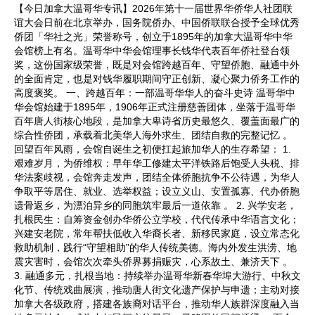
【今日加拿大温哥华专讯】2026年第十一届世界华侨华人社团联
谊大会日前在北京举办，国务院侨办、中国侨联联合授予全球优秀
侨团「华社之光」荣誉称号，创立于1895年的加拿大温哥华中华
会馆榜上有名。温哥华中华会馆理事长钱华代表百年侨社登台领
奖，这份国家级荣誉，既是对会馆跨越百年、守望侨胞、融通中外
的全面肯定，也是对钱华履职期间守正创新、凝心聚力侨务工作的
高度褒奖。 一、跨越百年：一部温哥华华人的奋斗史诗 温哥华中
华会馆始建于1895年，1906年正式注册慈善团体，坐落于温哥华
百年唐人街核心地段，是加拿大卑诗省历史最悠久、覆盖面最广的
综合性侨团，承载着北美华人海外求生、团结自救的完整记忆 。
回望百年风雨，会馆自诞生之初便扛起旅加华人的生存希望： 1.
艰难岁月，为侨维权：早年华工修建太平洋铁路后饱受人头税、排
华法案歧视，会馆奔走发声，团结全体侨胞抗争不公待遇，为华人
争取平等居住、就业、选举权益；设立义山、安置孤寡、代办侨胞
遗骨返乡，为漂泊异乡的同胞筑牢最后一道依靠 。 2. 兴学安老，
扎根民生：自筹资金创办华侨公立学校，代代传承中华语言文化；
兴建安老院，常年帮扶低收入华裔长者、新移民家庭，设立常态化
救助机制，践行“守望相助”的华人传统美德。海内外发生洪涝、地
震灾害时，会馆次次牵头侨界募捐赈灾，心系故土、兼济天下 。
3. 融通多元，扎根当地：持续举办温哥华新春华埠大游行、中秋文
化节、传统戏曲展演，推动唐人街文化遗产保护与申遗；主动对接
加拿大各级政府，搭建各族裔对话平台，推动华人族群深度融入当