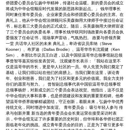
侨团爱心委员会弘扬中华精神，传递社会温暖。新的委员会的成立
将成为中华会馆顺应时代发展的新思路和新起点。」 钱华理事长
同时兼任青年委员会、企业家委员会和侨团爱心委员会的主席。在
典礼上，他从中华会馆法律顾问乐美森御用大律师手中接过任命证
书，标志着三大委员会的正式成立。随后，乐美森御用大律师宣读
了三个委员会的执委名单，理事长钱华联同到场政要向各委员会执
委颁发了任命证书，现场掌声雷动，气氛热烈。 政要与侨领齐聚
一堂 共话华人社区的未来 典礼上，卑诗省议员库纳（Steve
Kooner）、布罗迪（Dallas Brodie）、温哥华市长沈观健（Ken
Sim）、本那比市议员王白进，以及中国驻温哥华总领事馆副总领
事曾智等嘉宾纷纷发表贺词。 沈观健市长表示：「我站在这里不
仅是温哥华的市长，更是华人社区的一员。华人先贤为我们奠定了
基础，让我们得以站在他们的肩膀上。当我们聚在这里，谈论青
年、创业和慈善，我们是为了社区和更多元的价值观。我全力支持
你们的愿景与努力。」 曾智副总领事代表中国驻温哥华总领事馆
总领事杨舒，对新成立的三个委员会表达祝贺。他指出，这不仅是
中华会馆的大事和喜事，也是侨团建设和发展的重要里程碑。他希
望温哥华侨界能够精诚团结，守正创新，着眼未来，弘扬中华优秀
传统文化，同时增进中加友谊。 青年委员会： 吸引年轻人参与 传
承与创新并重 新当选的青年委员会会长黄运荣在接受采访时表
示，中华会馆见证了许多重要的历史时刻，但华埠和各华侨社团正
面临老年化的挑战。成立青年委员会的目的，正是为了吸引更多年