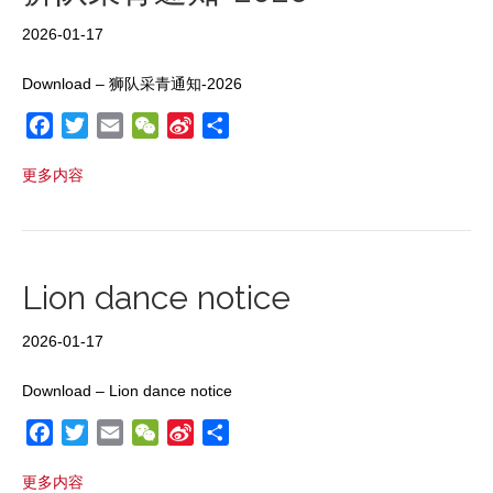
k
b
o
2026-01-17
Download – 狮队采青通知-2026
F
T
E
W
S
S
a
w
m
e
i
h
更多内容
c
i
a
C
n
a
e
t
i
h
a
r
b
t
l
a
W
e
o
e
t
e
o
r
i
Lion dance notice
k
b
o
2026-01-17
Download – Lion dance notice
F
T
E
W
S
S
a
w
m
e
i
h
更多内容
c
i
a
C
n
a