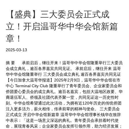
o
e
t
e
o
r
i
【盛典】三大委员会正式成
k
b
立！开启温哥华中华会馆新篇
o
章！
2025-03-13
摘 要 承前启后，继往开来！温哥华中华会馆隆重举行三大委员
会成立典礼，逾百各界嘉宾共同见证。 承前启后，继往开来 温哥
华中华会馆隆重举行 三大委员会成立典礼 逾百各界嘉宾共同见证
【今日加拿大温哥华报道】2025年2月9日，温哥华中华会馆在市
中心 Terminal City Club 隆重举行了青年委员会、企业家委员会和
侨团爱心委员会的成立典礼。逾百名嘉宾，包括大温地区政要、华
裔退伍军人、侨领及社团代表齐聚一堂，共同见证这一历史性时
刻。中华会馆希望通过此次活动，为拥有近120年历史的传统侨团
注入更多活力，薪火相传，传承前辈的精神与使命。 三大委员会
正式成立 开启中华会馆新篇章 温哥华中华会馆理事长钱华在致辞
中表示：「这是一场意义深远的典礼。青年委员会承担着时代使
命，展现青春风采；企业家委员会发挥引领作用，助力经济发展；