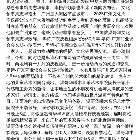
化交流活动。 推介广州旅游展示城市风貌 中华人民共和国驻温哥
华总领事馆周志华领事、李悦然领事也出席了新闻发布会。 文化
领事周志华指出，广州是大湾区节点城市，「2025广州文化周，
不仅能让当地广大侨胞能够听到乡音，看到家乡的节目，也能够吸
引各族裔的朋友，通过旅游推荐活动，感受广州的发展变化，欢迎
他们去广州旅游，这些活动都非常有意义。」 中国驻温哥华文化
领事周志华致辞。 卑诗广东庆祝姐妹省份30周年 卑诗-广东商业议
会会长郑小玲表示，卑诗-广东商业议会与温哥华-广州友好协会是
一家人，一起致力推动两地的经贸、文化等民间交流。 郑小玲指
出，今年，同时也是卑诗和广东两省缔结姐妹省份三十周年，届
时，两地均有一系列的庆祝活动，进一步推动两地的沟通和交流。
卑诗-广东商业议会会长郑小玲致辞。 本地儿童与广州艺术家同台
4月中旬的两场演出，不仅有广州的艺术家们的精湛表演，也有本
地的儿童艺术团同台演出。 温哥华曦木音乐艺术学院院长王颖十
分感谢主办方的邀请，让本地土生的小朋友有机会与大洋彼岸的艺
术家们一起演出。她介绍说，他们将选派出极具温哥华特色的节
目，让两晚的演出增添多元文化的色彩。 温哥华曦木音乐艺术学
院院长王颖致辞。 全侨联欢宴庆祝「温广情深」 另外，在4月19
日晚上6点，将假座温哥华华埠富大酒楼举行庆祝晚宴，届时将临
场加演精彩表演，来自广州的艺术家将与本地侨胞近距离接触。
温哥华中华会馆秘书长伍健宇介绍说，庆祝「温广情深」的全侨联
欢晚宴，每位$60，每席（10人）$600。晚宴售票地点：温哥华中
华会馆，办公时间：周一至周六下午1点至5点，查询电话：604-