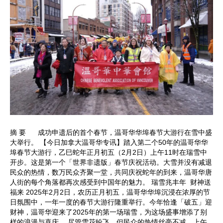
摘 要 成功申遗后的首个春节，温哥华华埠春节大游行在雪中盛
大举行。 【今日加拿大温哥华专讯】踏入第二个50年的温哥华华
埠春节大游行，乙巳蛇年正月初五（2月2日）上午11时在瑞雪中
开步。这是第一个「世界非遗版」春节庆祝活动。大雪并没有减退
民众的热情，数万民众齐聚一堂，共同庆祝蛇年的到来，温哥华唐
人街的每个角落都再次感受到中国年的魅力。 瑞雪兆丰年 财神送
福来 2025年2月2日，农历正月初五，温哥华华埠沉浸在浓厚的节
日氛围中，一年一度的春节大游行隆重举行。今年恰逢「破五」迎
财神，温哥华迎来了2025年的第一场瑞雪，为这场盛事增添了别
样的浪漫与喜庆。 尽管雪花纷飞，但民众的热情丝毫不减。上午