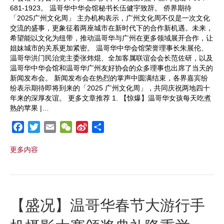
681-1923。 温哥华中华会馆秘书长伍健宇致辞。 侨界期待
「2025广州文化周」 主办机构表示，广州文化周不仅是一次文化
交流的盛事，更象征着两座城市在新时代下的合作新机遇。未来，
希望能以文化为纽带，推动温哥华与广州在更多领域展开合作，让
姐妹城市的关系更加紧密。 温哥华中华会馆荣誉理事长朱展伦、
温哥华洪门民治党主委张炜焜、全加客属联谊会会长范佐研，以及
温哥华中华会馆和温哥华广州友好协会的众多理事也出席了当天的
新闻发布会。 新闻发布会在热烈的掌声中圆满结束，各界嘉宾纷
纷表示期待即将到来的「2025 广州文化周」，共同庆祝两地四十
年来的深厚友谊。 更多文章推荐 1. 【惊爆】温哥华女孩每天吃煮
熟的苹果 |…
F
T
E
W
S
S
a
w
m
e
i
h
更多内容
c
i
a
C
n
a
e
t
i
h
a
r
b
t
l
a
W
e
o
e
t
e
o
r
i
【盛况】温哥华春节大游行手
k
b
o