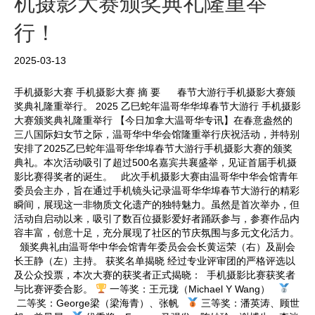
机摄影大赛颁奖典礼隆重举
行！
2025-03-13
手机摄影大赛 手机摄影大赛 摘 要 春节大游行手机摄影大赛颁
奖典礼隆重举行。 2025 乙巳蛇年温哥华华埠春节大游行 手机摄影
大赛颁奖典礼隆重举行 【今日加拿大温哥华专讯】在春意盎然的
三八国际妇女节之际，温哥华中华会馆隆重举行庆祝活动，并特别
安排了2025乙巳蛇年温哥华华埠春节大游行手机摄影大赛的颁奖
典礼。本次活动吸引了超过500名嘉宾共襄盛举，见证首届手机摄
影比赛得奖者的诞生。 此次手机摄影大赛由温哥华中华会馆青年
委员会主办，旨在通过手机镜头记录温哥华华埠春节大游行的精彩
瞬间，展现这一非物质文化遗产的独特魅力。虽然是首次举办，但
活动自启动以来，吸引了数百位摄影爱好者踊跃参与，参赛作品内
容丰富，创意十足，充分展现了社区的节庆氛围与多元文化活力。
颁奖典礼由温哥华中华会馆青年委员会会长黄运荣（右）及副会
长王静（左）主持。 获奖名单揭晓 经过专业评审团的严格评选以
及公众投票，本次大赛的获奖者正式揭晓： 手机摄影比赛获奖者
与比赛评委合影。
一等奖：王元珑（Michael Y Wang）
二等奖：George梁（梁海青）、张帆
三等奖：潘英涛、顾世