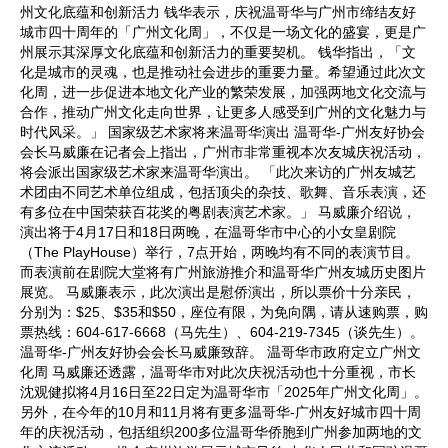
州文化底蕴和创新活力 钱华表示，庆祝温哥华与广州市缔结友好
城市四十周年的「广州文化周」，不仅是一场文化的盛宴，更是广
州展示其深厚文化底蕴和创新活力的重要契机。 钱华指出，「文
化是城市的灵魂，也是推动社会进步的重要力量。希望通过此次文
化周，进一步促进本地文化产业的繁荣发展，加强两地文化交流与
合作，推动广州文化走向世界，让更多人感受到广州的文化魅力与
时代风采。」 国家级艺术家将来温哥华演出 温哥华-广州友好协会
会长马威廉在记者会上指出，广州市非常重视本次友城庆祝活动，
将会派出国家级艺术家来温哥华演出。 「此次来访的广州友城艺
术团由不同艺术单位组成，包括顶尖的杂技、歌舞、音乐表演，还
有多位在中国荣获百花奖的粤剧表演艺术家。」 马威廉介绍说，
演出将于4月17日和18日两晚，在温哥华市中心的小女皇剧院
（The PlayHouse）举行，7点开始，两晚均有不同的表演节目。
而表演前在剧院大堂将有广州旅游推介和温哥华广州友城历史图片
展览。 马威廉表示，此次演出是慰侨演出，所以票价十分亲民，
分别为：$25、$35和$50，座位有限，为免向隅，请从速购票，购
票热线：604-617-6668（马先生）、604-219-7345（谈先生）。
温哥华-广州友好协会会长马威廉致辞。 温哥华市政府定立广州文
化周 马威廉还透露，温哥华市对此次庆祝活动也十分重视，市长
沈观健拟将4月16日至22日定为温哥华市「2025年广州文化周」。
另外，在今年的10月和11月将有更多温哥华-广州友好城市四十周
年的庆祝活动，包括组织200多位温哥华侨胞到广州参加两地的文