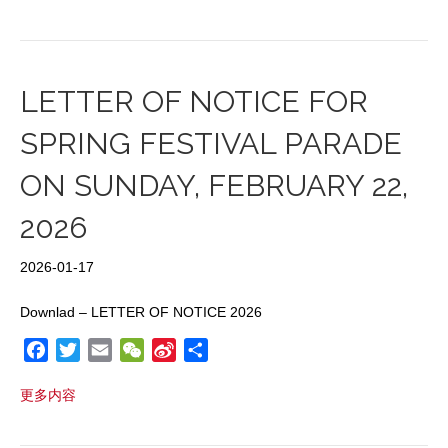
e
t
i
h
a
r
b
t
l
a
W
e
o
e
t
e
o
r
i
LETTER OF NOTICE FOR
k
b
SPRING FESTIVAL PARADE
o
ON SUNDAY, FEBRUARY 22,
2026
2026-01-17
Downlad – LETTER OF NOTICE 2026
F
T
E
W
S
S
a
w
m
e
i
h
更多内容
c
i
a
C
n
a
e
t
i
h
a
r
b
t
l
a
W
e