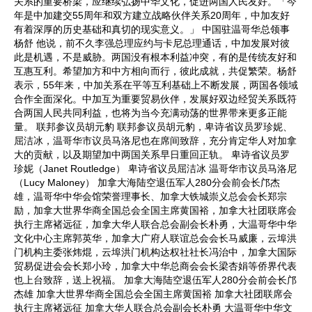
关系的重要桥梁，应继续弘扬中华文化，促进两国人民友好。「今
年是中加建交55周年和双方建立战略伙伴关系20周年，中加友好
有着深厚的历史基础和真切的现实意义。」 中国驻温哥华总领事
杨舒 他说，前不久李强总理应约与卡尼总理通话，中加发展对彼
此是机遇，不是威胁。两国没有根本利益冲突，有的是传统友好和
互惠互利。希望加方和中方相向而行，彼此成就，共促繁荣。杨舒
表示，55年来，中加关系在平等互利基础上不断发展，两国各领域
合作全面深化。中加互为重要贸易伙伴，发展好双边经贸关系既符
合两国人民共同利益，也将为当今充满动荡的世界带来更多正能
量。 联邦参议员胡元豹 联邦参议员胡元豹，卑诗省议员罗珍妮、
屈洁冰，温哥华市议员马洛尼也在席间致辞，充分肯定华人对加拿
大的贡献，以及期望加中两国关系早日重回正轨。 卑诗省议员罗
珍妮（Janet Routledge） 卑诗省议员屈洁冰 温哥华市议员马洛尼
（Lucy Maloney） 加拿大海陆空退伍军人280分会前会长邝杰
雄，温哥华中华会馆荣誉理事长、加拿大铁城崇义总会会长郑宗
励，加拿大世界华商全国总会全国主席黄国裕，加拿大社团联席会
执行主席褚远征，加拿大华人联合总会副会长朴勇，大温哥华中华
文化中心主席郭英华，加拿大广府人联谊总会会长马威廉，云埠洪
门机构主委张炜焜，云埠洪门机构达权社社长冯治中，加拿大国际
贸易促进会会长郑小玲，加拿大中华总商会会长梁杏娟等侨界代表
也上台致辞，送上祝福。 加拿大海陆空退伍军人280分会前会长邝
杰雄 加拿大世界华商全国总会全国主席黄国裕 加拿大社团联席会
执行主席褚远征 加拿大华人联合总会副会长朴勇 大温哥华中华文