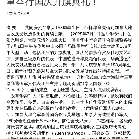
重举行国庆升旗典礼！
2025-07-08
摘 要 共同庆贺加拿大158周年生日，缅怀华裔先侨对加拿大建
国以及发展所作出的持续贡献。 【2025年7月1日温哥华专讯】在
阳光明媚、天朗气清的加拿大日，温哥华中华会馆联合侨团暨各界
于7月1日中午在华埠中山公园广场隆重举行庆祝加拿大建国158周
年大型活动，包括庄严的升旗典礼、喜庆的群狮齐贺及精彩文艺汇
演。来自三级政府的代表、中国驻温哥华总领馆代表、华裔退伍军
人代表以及数百名社区民众共聚一堂，共同庆贺加拿大158周年生
日，缅怀华裔先侨对加拿大建国以及发展所作出的持续贡献。 华
裔退伍军人升旗 礼敬先贤奉献精神 升旗仪式由加拿大海陆空三军
华裔退伍军人代表庄严主持，现场奏唱加拿大国歌《O
Canada》，全场肃立，场面庄重感人。 主持人特别致辞表示：
「没有华裔军人『以德服怨、不怕牺牲』的奉献精神，就没有我们
今天和平、多元、自由的生活。」其中十多位华裔退伍军人的出席
更引发在场民众热烈掌声与深切敬意。 出席的退伍军人代表包
括：加拿大华裔军事博物馆馆长黄星翘，加拿大海陆空退伍军人
280分会现任会长Steve Ko、前任会长尹庆宗、邝杰雄等。 各级政
府代表齐至 共同庆祝加国国庆 出席庆祝活动的三级政府代表包
括：联邦参议员胡元豹（Yuen Pau Woo），国会议员、联邦新民