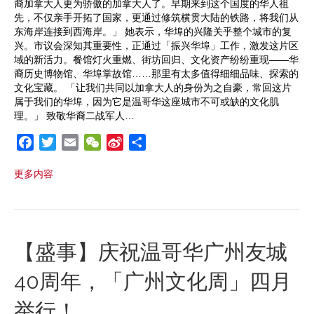
裔加拿大人更为骄傲的加拿大人了。早期来到这个国度的华人祖
先，不仅亲手开拓了国家，更通过修筑横贯大陆的铁路，将我们从
东海岸连接到西海岸。」 她表示，华埠的兴隆关乎整个城市的复
兴。市议会深知其重要性，正通过「振兴华埠」工作，激发这片区
域的新活力。餐馆灯火重燃、街坊回归、文化资产纷纷重现——华
裔历史博物馆、华埠掌故馆……那里有太多值得细细品味、探索的
文化宝藏。 「让我们共同以加拿大人的身份为之自豪，常回这片
属于我们的华埠，因为它是温哥华这座城市不可或缺的文化肌
理。」 致敬华裔二战军人…
F
T
E
W
S
S
a
w
m
e
i
h
更多内容
c
i
a
C
n
a
e
t
i
h
a
r
b
t
l
a
W
e
o
e
t
e
o
r
i
【盛事】庆祝温哥华广州友城
k
b
40周年，「广州文化周」四月
o
举行！