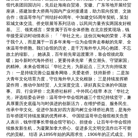
馆代表团回国访问，先后赴海南自贸港、安徽、广东等地开展经贸
座谈，搭建加拿大侨商与国内产业对接通道，助力双向投资、文旅
合作；借温哥华与广州结好40周年、中加建交55周年契机，策划
双城文体交流、侨史联展等系列活动，以民间力量夯实两国友好根
基。 三、领奖感言：荣誉属于百年全体侨胞 在北京授奖现场，钱
华接受采访时动情表示：「『华社之光』这份沉甸甸的荣誉，不属
于我个人，而是属于一百多年来每一位为会馆奔走奉献的先辈、全
体温哥华侨胞。我们会馆的历史，是千万海外华人同心抱团、不忘
故土的缩影。」 她谈及，百年前先辈远渡重洋，靠会馆彼此取
暖；如今新时代海外侨社，更要传承先辈「勇立潮头、守望家国」
的精神。未来会馆将以「华社之光」为新起点，三大方向持续发
力： 一是持续完善公益服务网络，关爱老侨、扶持新侨； 二是加
大青年文化培育力度，守住海外华人文化根脉； 三是持续发挥桥
梁作用，推动中加经贸、人文深度交流，讲好真实立体的中国故
事。 四、行业评价：北美侨社标杆，中外民心纽带 本次「华社之
光」评选组委会评价：温哥华中华会馆跨越三个世纪持续坚守，兼
具厚重历史底蕴与与时俱进的创新活力，在维护侨益、服务民生、
传承中华文化、促进中加友好四方面均树立全球侨社典范，是海外
百年侨团可持续发展的优秀样本。 中国驻温哥华总领馆相关负责
人表示，钱华理事长带领会馆守初心、担使命，让百年中华会馆持
续焕发新生机，为凝聚加拿大侨心、促进多元文明交流作出不可替
代的贡献。 结语 从1895年始的风雨求生，1906年的正式成立、到