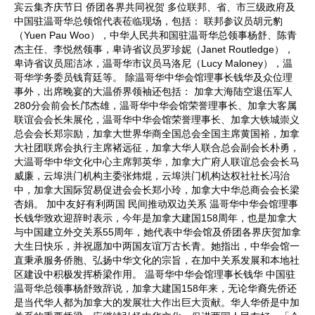
宾云集齐庆节日 侨团各界共同祝贺 多位联邦、省、市三级政府及
中国驻温哥华总领馆代表莅临现场，包括： 联邦参议员胡元豹
（Yuen Pau Woo），中华人民共和国驻温哥华总领事杨舒、陈青
杰主任、李悦然领事，卑诗省议员罗珍妮（Janet Routledge），
卑诗省议员屈洁冰，温哥华市议员马洛尼（Lucy Maloney），温
哥华学务委员钱育廷等。 除温哥华中华会馆理事长钱华及众位理
事外，出席晚宴的大温侨界领袖还包括： 加拿大海陆空退伍军人
280分会前会长邝杰雄，温哥华中华会馆荣誉理事长、加拿大客属
联谊会会长朱展伦，温哥华中华会馆荣誉理事长、加拿大铁城崇义
总会会长郑宗励，加拿大世界华商全国总会全国主席黄国裕，加拿
大社团联席会执行主席褚远征，加拿大华人联合总会副会长朴勇，
大温哥华中华文化中心主席郭英华，加拿大广府人联谊总会会长马
威廉，云埠洪门机构主委张炜焜，云埠洪门机构达权社社长冯治
中，加拿大国际贸易促进会会长郑小玲，加拿大中华总商会会长梁
杏娟。 加中友好有利两国 民间推动双边关系 温哥华中华会馆理事
长钱华致欢迎辞时表示，今年是加拿大建国158周年，也是加拿大
与中国建立外交关系55周年，她代表中华会馆及侨团各界庆贺加拿
大生日快乐，并祝愿加中两国友谊万古长青。她指出，中华会馆一
直秉承服务侨胞、弘扬中华文化的宗旨，在加中关系发展和本地社
区建设中积极发挥桥梁作用。 温哥华中华会馆理事长钱华 中国驻
温哥华总领事杨舒致辞说，加拿大建国158年来，无论华裔先侨还
是当代华人都为加拿大的发展壮大作出巨大贡献。华人华侨是中加