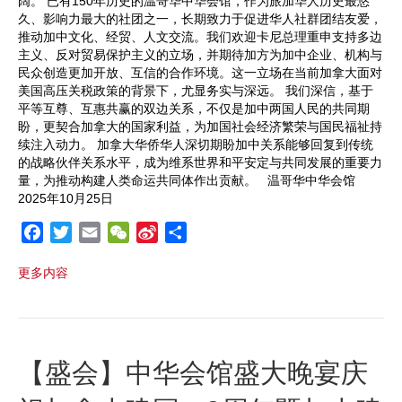
阔。 已有150年历史的温哥华中华会馆，作为旅加华人历史最悠
久、影响力最大的社团之一，长期致力于促进华人社群团结友爱，
推动加中文化、经贸、人文交流。我们欢迎卡尼总理重申支持多边
主义、反对贸易保护主义的立场，并期待加方为加中企业、机构与
民众创造更加开放、互信的合作环境。这一立场在当前加拿大面对
美国高压关税政策的背景下，尤显务实与深远。 我们深信，基于
平等互尊、互惠共赢的双边关系，不仅是加中两国人民的共同期
盼，更契合加拿大的国家利益，为加国社会经济繁荣与国民福祉持
续注入动力。 加拿大华侨华人深切期盼加中关系能够回复到传统
的战略伙伴关系水平，成为维系世界和平安定与共同发展的重要力
量，为推动构建人类命运共同体作出贡献。 温哥华中华会馆
2025年10月25日
F
T
E
W
S
S
a
w
m
e
i
h
更多内容
c
i
a
C
n
a
e
t
i
h
a
r
b
t
l
a
W
e
o
e
t
e
o
r
i
【盛会】中华会馆盛大晚宴庆
k
b