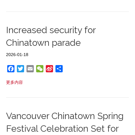
e
t
i
h
a
r
b
t
l
a
W
e
o
e
t
e
o
r
i
Increased security for
k
b
Chinatown parade
o
2026-01-18
F
T
E
W
S
S
a
w
m
e
i
h
更多内容
c
i
a
C
n
a
e
t
i
h
a
r
b
t
l
a
W
e
o
e
t
e
o
r
i
Vancouver Chinatown Spring
k
b
Festival Celebration Set for
o