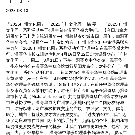
2025-03-13
「2025广州文化周」 「2025广州文化周」 摘 要 「2025 广州
文化周」系列活动将于4月中旬在温哥华盛大举行。 【今日加拿大
温哥华专讯】为庆祝温哥华—广州缔结友好城市四十周年，由温哥
华中华会馆、温哥华—广州友好协会、广州市文化广电旅游局联合
主办的「2025 广州文化周」系列活动将于4月中旬在温哥华盛大举
行。温哥华市长沈观健也拟将4月16日至22日定为温哥华市「广州
文化周」。 周二（3月11日）下午，温哥华中华会馆、温哥华—
广州友好协会在温哥华中华会馆举行新闻发布会，对外公布「广州
文化周」系列活动的详情。 新闻发布会由温哥华中华会馆副理事
长黄运荣（左一）主持。 加强两地经贸文化交流与合作 温哥华中
华会馆理事长钱华介绍说，1985年3月27日，在前任中华会馆理事
长及市议员余宏荣的推动下，时任广州市长叶选平在温哥华与温哥
华市长哈葛（Michael Harcourt）共同签署温哥华广州缔结友好城
市关系协议书。温哥华成为广州在北美地区的第二个国际友好城
市。结好以来，两市积极扩展交流的广度，在经贸、文化、体育、
医疗、城市可持续发展等方面开展交流。 「过去的40年，我们见
证了两座城市在共同目标上的携手努力，为两地的企业、机构和市
民提供更多交流与合作的机会，让我们的城市更加开放、包容、充
满活力。」钱华指出。 温哥华中华会馆理事长钱华致辞。 展示广