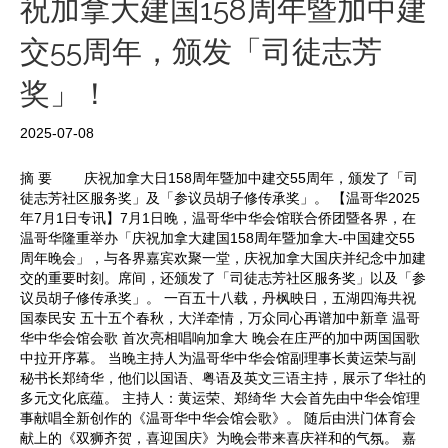
祝加拿大建国158周年暨加中建
o
交55周年，颁发「司徒志芳
奖」！
2025-07-08
摘 要 庆祝加拿大日158周年暨加中建交55周年，颁发了「司
徒志芳社区服务奖」及「参议员胡子修传承奖」。 【温哥华2025
年7月1日专讯】7月1日晚，温哥华中华会馆联合侨团暨各界，在
温哥华隆重举办「庆祝加拿大建国158周年暨加拿大-中国建交55
周年晚会」，与各界嘉宾欢聚一堂，庆祝加拿大国庆并纪念中加建
交的重要时刻。席间，还颁发了「司徒志芳社区服务奖」以及「参
议员胡子修传承奖」。 一百五十八载，丹枫映日，五湖四海共祝
国泰民安 五十五个春秋，大洋牵情，万众同心再谱加中新章 温哥
华中华会馆会歌 首次亮相唱响加拿大 晚会在庄严的加中两国国歌
中拉开序幕。 当晚主持人为温哥华中华会馆副理事长黄运荣与副
秘书长郑绮华，他们以国语、粤语及英文三语主持，展示了华社的
多元文化底蕴。 主持人：黄运荣、郑绮华 大会首先由中华会馆理
事献唱全新创作的《温哥华中华会馆会歌》。 随后由洪门体育会
献上的《双狮齐贺，喜迎国庆》为晚会带来喜庆祥和的气氛。 嘉