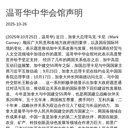
o
e
t
e
o
r
i
温哥华中华会馆声明
k
b
o
2025-10-26
(2025年10月25日，温哥华) 近日，加拿大总理马克·卡尼（Mark
Carney）顺应广大民意和各地方政府强烈要求，以及因应国际环
境的变化，表示愿意推动加中关系改善与发展，特别强调在经贸与
人文交流领域中加强合作的愿景。温哥华中华会馆对此表示高度赞
赏并给予坚定支持。 经历了几年的两国关系低谷之后，加中高层
互动日益频繁。加中建交55周年之际，加国总理卡尼与中国国家主
席习近平互致信函 ；9月23日，加拿大总理卡尼在纽约会见中国国
务院总理李强；10月17日，加拿大外长阿南德访问北京，与中国
外交部长王毅会谈……这一系列积极举措显示出加拿大政府愿意通
过对话与互信，推动双边关系在新的国际形势下回归建设性发展轨
道。 今年是加拿大与中国建交55周年，也是两国建立战略伙伴关
系20周年。五十五年来，两国相互尊重、携手同行、互利共赢；二
十年来，战略伙伴关系为双边合作注入了稳定与长远的动力。 加
拿大是最早与中华人民共和国建交的西方国家之一，两国各领域合
作成果丰硕。中国一直是加拿大的第二大贸易伙伴，两国在能源、
农业、矿产、科技创新及绿色发展等领域合作潜力巨大，前景广