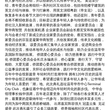
轻人参与社区活动，并以创新的方式传承中华文化。 黄运荣介
绍，青年委员会将组织一系列社区互动活动，包括传统楼宇建筑的
英文介绍与体验、学习打麻将、用英文演唱粤剧《帝女花》，以及
恢复多年未在春节大游行中出现的舞麒麟等。他还提到，青年委员
会将不断招收新会员，目标是让更多年轻人参与传统侨社活动，为
侨社注入新鲜血液，传承前辈的基业与精神。 企业家委员会： 凝
聚华商智慧 共创发展机遇 企业家委员会副会长蔡宏安和朱建国也
向与会者介绍了新成立的企业家委员会的使命。蔡宏安指出，企业
家委员会的宗旨是凝聚华商智慧，共创发展机遇，传承文化精髓，
推动经济发展。 该委员会将汇集华人企业家资源，促进商业合作
与信息交流，推动本地华人企业的成长与创新，助力企业在温哥华
及国际市场的拓展。 侨团爱心委员会： 助力慈善事业 践行中华文
化 侨团爱心委员会会长庄永编表示，侨心凝聚、善行天下、守望
相助、大爱无疆，侨团爱心委员会则将整合侨团资源，推动慈善与
公益事业的发展，关怀社会弱势群体，践行中华文化的慈爱精神。
百年中华会馆新篇章 年轻时尚打造潮华埠 拥有120年历史的温哥
华中华会馆正积极转型，希望通过吸引更多年轻人参与，让华埠成
为年轻人喜爱的「潮」地。此次典礼选址温哥华市中心Terminal
City Club，也象征着中华会馆迈向年轻时尚化的新步伐。 中华会
馆理事长钱华强调，百年老店要变身，除了广纳各行各业菁英人才
外，最重要的是吸纳年轻一代参与，加强社团活动的丰富多元性，
共同为加中两国关系搭桥铺路。 出席嘉宾阵容强大 冠盖云集 见证
盛举 此次典礼吸引了众多三级政要、侨界领袖和社区代表出席，