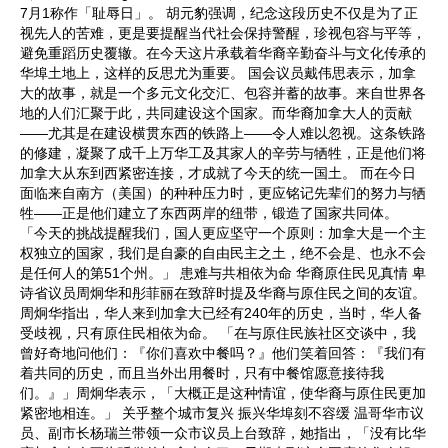
7月1称作「耻辱日」。 胡元豹强调，纪念这段历史不仅是为了正
视先人的苦难，更是要提醒当代社会保持警醒，珍视包容与平等，
避免重蹈历史覆辙。在今天这片承载着华裔辛勤奋斗与文化传承的
华埠土地上，这样的反思尤为重要。 国会议员戴伟思表示，加拿
大的故事，就是一个多元文化交汇、包容并蓄的故事。来自世界各
地的人们汇聚于此，共同建设这个国家。而华裔加拿大人的贡献
——尤其是在建设横贯东西的铁路上——令人难以忽视。这条铁路
的修建，凝聚了成千上万华工及其家人的辛劳与牺牲，正是他们将
加拿大从东到西紧密连接，才成就了今天的统一国土。 而在今日
面临来自南方（美国）的种种压力时，更应铭记先辈们的努力与牺
牲——正是他们建立了东西两岸的纽带，锻造了国家共同体。
「今天的挑战提醒我们，国人更应坚守一个原则：加拿大是一个主
权独立的国家，我们是自豪的自由民主之土，绝不会是、也永不会
是任何人的第51个州。」 患难与共相依为命 华裔原住民见真情 卑
诗省议员周炯华和彤菲丽在致辞时提及华裔与原住民之间的友谊。
周炯华指出，华人来到加拿大已经有240年的历史，当时，华人备
受歧视，只有原住民相依为命。 「在与原住民族社区交谈中，我
曾好奇地问他们：『你们喜欢中餐吗？』他们笑着回答：『我们有
着共同的历史，而且当外出用餐时，只有中餐馆愿意接待我
们。』」周炯华表示，「大概正是这种情谊，使华裔与原住民更加
紧密地相连。」 关乎整个城市复兴 振兴华埠刻不容缓 温哥华市议
员、副市长杨瑞兰带领一众市议员上台致辞，她指出，「没有比华