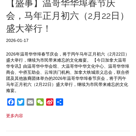
【盛事】温哥华华埠春节庆
k
b
会，马年正月初六（2月22日）
o
盛大举行！
2026-01-17
2026年温哥华华埠春节庆会，将于丙午马年正月初六（2月22日）
盛大举行，继续为市民带来难忘的文化飨宴。 【今日加拿大温哥
华专讯】由温哥华中华会馆、大温哥华中华文化中心、温哥华华埠
商会、中侨互助会、云埠洪门机构、加拿大铁城崇义总会，联合侨
团及其他族裔团体举办的2026年温哥华华埠春节庆会，将于丙午
马年正月初六（2月22日）盛大举行，继续为市民带来难忘的文化
飨宴。
F
T
E
W
S
S
a
w
m
e
i
h
更多内容
c
i
a
C
n
a
e
t
i
h
a
r
b
t
l
a
W
e