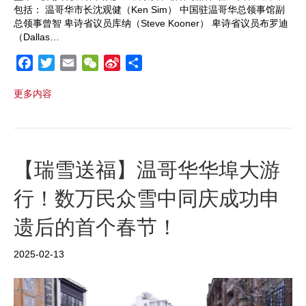
包括： 温哥华市长沈观健（Ken Sim） 中国驻温哥华总领事馆副
总领事曾智 卑诗省议员库纳（Steve Kooner） 卑诗省议员布罗迪
（Dallas…
F
T
E
W
S
S
a
w
m
e
i
h
更多内容
c
i
a
C
n
a
e
t
i
h
a
r
b
t
l
a
W
e
o
e
t
e
o
r
i
【瑞雪送福】温哥华华埠大游
k
b
行！数万民众雪中同庆成功申
o
遗后的首个春节！
2025-02-13