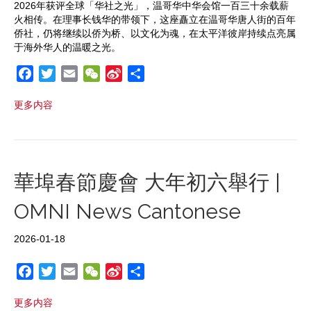
2026年获评全球「华社之光」，温哥华中华会馆一百三十余载薪
火相传。在理事长钱华的带领下，这座矗立在温哥华唐人街的百年
侨社，仍将继续以侨为桥、以文化为魂，在太平洋彼岸持续点亮属
于海外华人的温暖之光。
F
T
E
W
S
S
a
w
m
e
i
h
更多内容
c
i
a
C
n
a
e
t
i
h
a
r
b
t
l
a
W
e
o
e
t
e
o
r
i
華埠春節慶會 大年初六舉行 |
k
b
OMNI News Cantonese
o
2026-01-18
F
T
E
W
S
S
a
w
m
e
i
h
更多内容
c
i
a
C
n
a