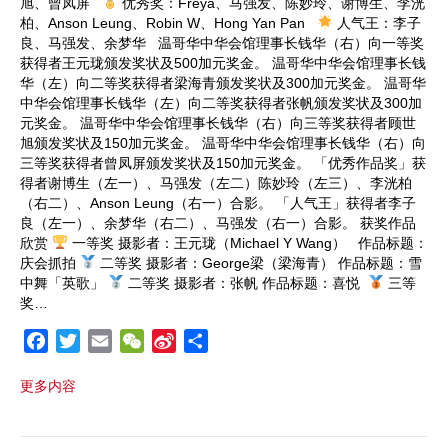
旭、曾凤屏
优秀奖：Freya、马强发、陈妙玲、谢博生、李洸
柏、Anson Leung、Robin W、Hong Yan Pan
人气王：李子
良、马强发、余梦华 温哥华中华会馆理事长钱华（右）向一等奖
获得者王元珑颁发奖状及500加元奖金。 温哥华中华会馆理事长钱
华（左）向二等奖获得者梁海青颁发奖状及300加元奖金。 温哥华
中华会馆理事长钱华（左）向二等奖获得者张帆颁发奖状及300加
元奖金。 温哥华中华会馆理事长钱华（右）向三等奖获得者顾世
旭颁发奖状及150加元奖金。 温哥华中华会馆理事长钱华（右）向
三等奖获得者曾凤屏颁发奖状及150加元奖金。 「优秀作品奖」获
得者谢博生（左一）、马强发（左二）陈妙玲（左三）、李洸柏
（右二）、Anson Leung（右一）合影。 「人气王」获得者李子
良（左一）、余梦华（右二）、马强发（右一）合影。 获奖作品
欣赏
一等奖 摄影者：王元珑（Michael Y Wang） 作品标题：
庆会抓拍
二等奖 摄影者：George梁（梁海青） 作品标题：雪
中舞「英歌」
二等奖 摄影者：张帆 作品标题：喜悦
三等
奖…
F
T
E
W
S
S
a
w
m
e
i
h
更多内容
c
i
a
C
n
a
e
t
i
h
a
r
b
t
l
a
W
e