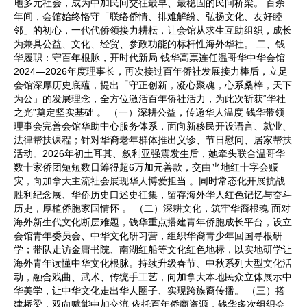
地多元社会，成为中加民间交往最早、最稳固的民间桥梁。 百余
年间，会馆始终恪守「联络侨情、排难解纷、弘扬文化、友好睦
邻」的初心，一代代侨领接力耕耘，让会馆从求生互助组织，成长
为兼具公益、文化、经贸、参政功能的标杆性海外华社。 二、钱
华履职：守百年根脉，开时代新局 钱华高票连任温哥华中华会馆
2024—2026年度理事长，再次接过百年侨社发展接力棒后，立足
会馆深厚历史底蕴，提出「守正创新，凝心聚魂，心系桑梓，天下
为公」的发展理念，全方位激活百年侨社活力，为此次斩获“华社
之光”奠定坚实基础 。 （一）深耕公益，传递华人温度 钱华带领
理事会完善会馆华助中心服务体系，面向新移民开设语言、就业、
法律帮扶课程；针对华裔老年群体推出义诊、节日慰问、居家帮扶
活动。2026年初土耳其、叙利亚强震发生后，她牵头联合温哥华
数十家侨团短短数日筹得超6万加元善款，交由当地红十字会赈
灾，向加拿大主流社会展现华人博爱担当 。同时常态化开展抗战
胜利纪念展、华侨历史口述史征集，留存海外华人红色记忆与奋斗
历史，厚植侨胞家国情怀 。 （二）深耕文化，筑牢华裔根魂 面对
海外新生代文化断层难题，钱华重点搭建青年侨胞成长平台，设立
会馆青年委员会、中华文化研习营，组织华裔青少年回国寻根研
学；带队走访金庸书院、南湖红船等文化红色地标，以实地研学让
海外青年读懂中华文化根脉。持续升级春节、中秋系列大型文化活
动，融合戏曲、武术、传统手工艺，向加拿大本地民众立体展示中
华美学，让中华文化走出华人圈子、实现跨族裔传播。 （三）搭
建桥梁，双向赋能中加交流 依托百年侨商资源，钱华多次组织会