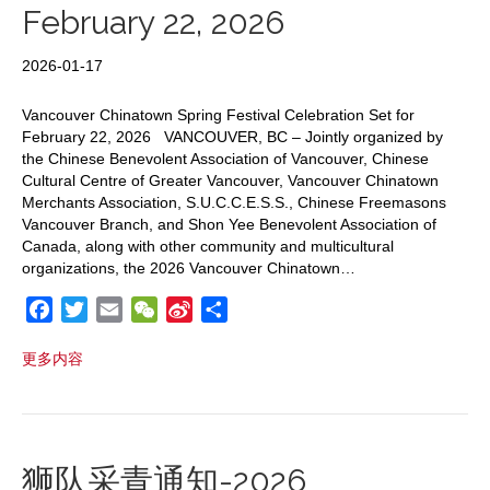
February 22, 2026
2026-01-17
Vancouver Chinatown Spring Festival Celebration Set for
February 22, 2026 VANCOUVER, BC – Jointly organized by
the Chinese Benevolent Association of Vancouver, Chinese
Cultural Centre of Greater Vancouver, Vancouver Chinatown
Merchants Association, S.U.C.C.E.S.S., Chinese Freemasons
Vancouver Branch, and Shon Yee Benevolent Association of
Canada, along with other community and multicultural
organizations, the 2026 Vancouver Chinatown…
F
T
E
W
S
S
a
w
m
e
i
h
更多内容
c
i
a
C
n
a
e
t
i
h
a
r
b
t
l
a
W
e
o
e
t
e
o
r
i
狮队采青通知-2026