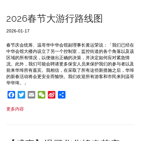
o
e
t
e
o
r
i
2026春节大游行路线图
k
b
o
2026-01-17
春节庆会统筹、温哥华中华会馆副理事长黄运荣说：「我们已经在
中华会馆大楼内设立了另一个控制室，监控街道的各个角落以及该
区域的所有情况，以便做出正确的决策，并决定如何应对紧急情
况。此外，我们可能会聘请更多保安人员来保护我们的参与者以及
前来华埠所有嘉宾。我相信，在采取了所有这些新措施之后，华埠
的新春活动将会更安全而愉快。我们欢迎所有游客和市民来到温哥
华华埠。」
F
T
E
W
S
S
a
w
m
e
i
h
更多内容
c
i
a
C
n
a
e
t
i
h
a
r
b
t
l
a
W
e
o
e
t
e
o
r
i