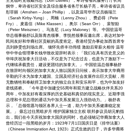
主党临时党领戴伟思（Don Davies），卑诗省省民服务厅厅长周
炯华，卑诗省社区安全及综合服务省务厅长杨子亮，卑诗省省议员
彤菲丽（Amshen – Joan Phillip），以及温哥华市议员杨瑞兰
（Sarah Kirby-Yung）、周楠（Lenny Zhou）、费必得（Pete
Fry）、麦嘉信（Mike Klassen）、奥尔（Sean Orr）、裴智励
（Peter Meiszner）、马洛尼（Lucy Maloney）等。 中国驻温哥
华总领事杨舒以及陈青杰领事、李悦然领事应邀出席，表达对加中
民间友好和华裔社区贡献的高度肯定。香港经贸办事处加西首席专
员刘静雯也到场出席。 缅怀先侨丰功伟绩 激励后辈薪火相传 温哥
华中华会馆理事长钱华致欢迎辞时表示：「我们在具有历史意义的
华埠庆祝加拿大日活动，不仅是为了纪念过去，也是为了激励下一
代继续承载责任，建设更团结的加拿大。」 中国驻温总领事杨舒
在致辞时向领区的加拿大友人致以国庆日问候，表示加拿大华裔用
辛勤的汗水为加拿大建国、立国及经济社会发展作出巨大贡献，用
无数牺牲和奉献捍卫加拿大的独立自主和安乐和平，也为中加友好
牵线搭桥。 「今年是中加建交55周年和双方建立战略伙伴关系20
周年，中加友好有着深厚的历史基础和真切的现实意义。近期李强
总理和卡尼总理的通话为中加关系发展注入强劲动力。」杨舒表
示，「总领馆愿与领区各界人士一道，助力中加关系健康稳定发
展。」 毋忘过往黑暗岁月 维护国家独立主权 联邦参议员胡元豹指
出，我们在今天庆祝加拿大国庆的同时，也必须铭记华裔加拿大人
曾经历过一段黑暗的岁月：1923年7月1日国庆日是《排华法案》
（Chinese Immigration Act, 1923）正式生效的日子，许多华裔将