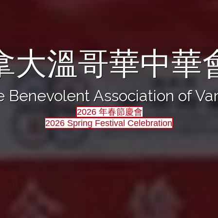
拿大溫哥華中華
 Benevolent Association of V
2026 年春節慶會
2026 Spring Festival Celebration