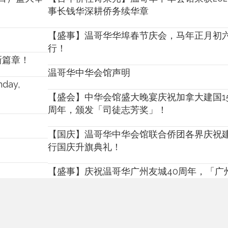
事长钱华深耕侨务续华章
【盛事】温哥华华埠春节庆会，马年正月初六
行！
新篇章！
温哥华中华会馆声明
nday,
【盛会】中华会馆盛大晚宴庆祝加拿大建国15
周年，颁发「司徒志芳奖」！
【国庆】温哥华中华会馆联合侨团各界庆祝建
行国庆升旗典礼！
【盛事】庆祝温哥华广州友城40周年，「广
行！
Set for
【盛况】温哥华春节大游行手机摄影大赛颁