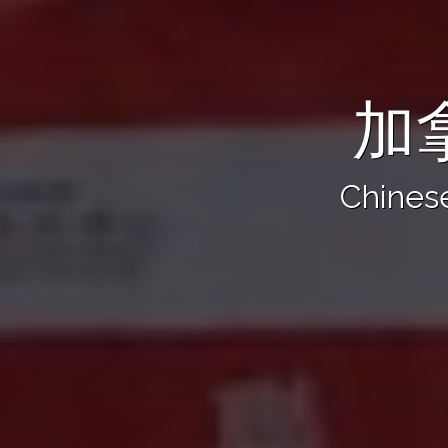
加
Chinese