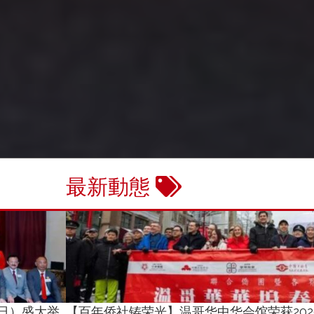
最新動態
日）盛大举
【百年侨社铸荣光】温哥华中华会馆荣获20