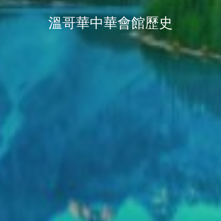
溫哥華中華會館歷史