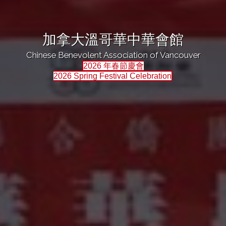
加拿大溫哥華中華會館
Chinese Benevolent Association of Vancouver
2026 年春節慶會
2026 Spring Festival Celebration