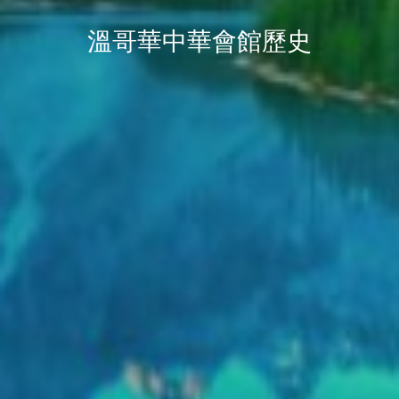
溫哥華中華會館歷史