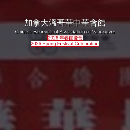
加拿大溫哥華中華會館
Chinese Benevolent Association of Vancouver
2026 年春節慶會
2026 Spring Festival Celebration