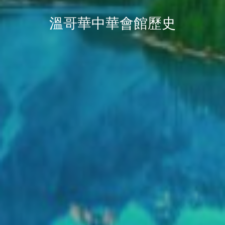
溫哥華中華會館歷史