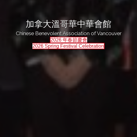
加拿大溫哥華中華會館
Chinese Benevolent Association of Vancouver
2026 年春節慶會
2026 Spring Festival Celebration