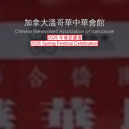
加拿大溫哥華中華會館
Chinese Benevolent Association of Vancouver
2026 年春節慶會
2026 Spring Festival Celebration