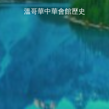
溫哥華中華會館歷史