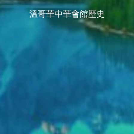
溫哥華中華會館歷史