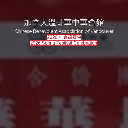
加拿大溫哥華中華會館
Chinese Benevolent Association of Vancouver
2026 年春節慶會
2026 Spring Festival Celebration