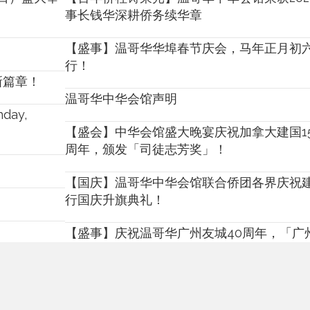
事长钱华深耕侨务续华章
【盛事】温哥华华埠春节庆会，马年正月初六
行！
新篇章！
温哥华中华会馆声明
nday,
【盛会】中华会馆盛大晚宴庆祝加拿大建国15
周年，颁发「司徒志芳奖」！
【国庆】温哥华中华会馆联合侨团各界庆祝建
行国庆升旗典礼！
【盛事】庆祝温哥华广州友城40周年，「广
行！
Set for
【盛况】温哥华春节大游行手机摄影大赛颁