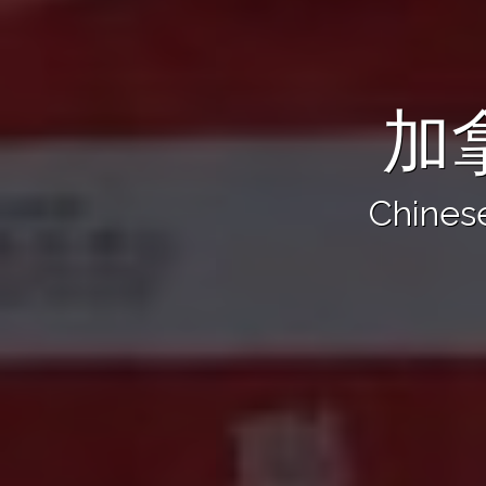
加
Chinese