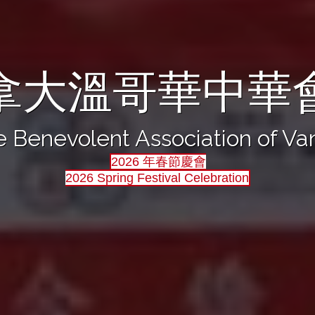
拿大溫哥華中華
 Benevolent Association of V
2026 年春節慶會
2026 Spring Festival Celebration