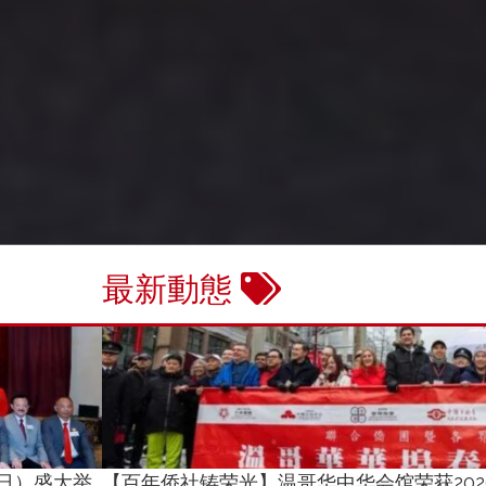
最新動態
日）盛大举
【百年侨社铸荣光】温哥华中华会馆荣获20