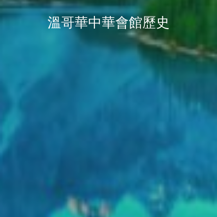
溫哥華中華會館歷史