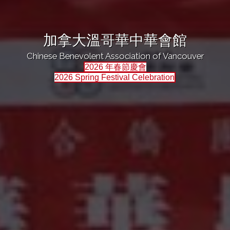
加拿大溫哥華中華會館
Chinese Benevolent Association of Vancouver
2026 年春節慶會
2026 Spring Festival Celebration