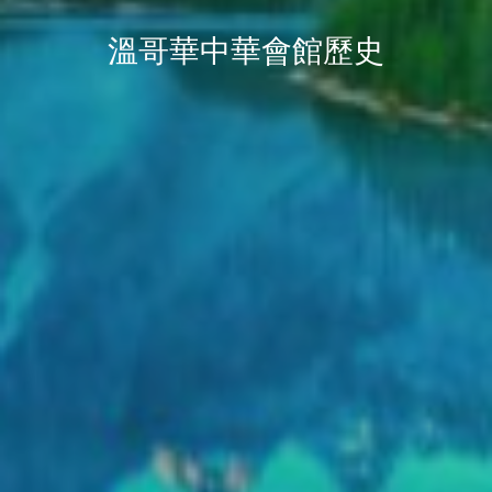
溫哥華中華會館歷史