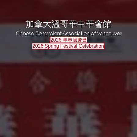
加拿大溫哥華中華會館
Chinese Benevolent Association of Vancouver
2026 年春節慶會
2026 Spring Festival Celebration